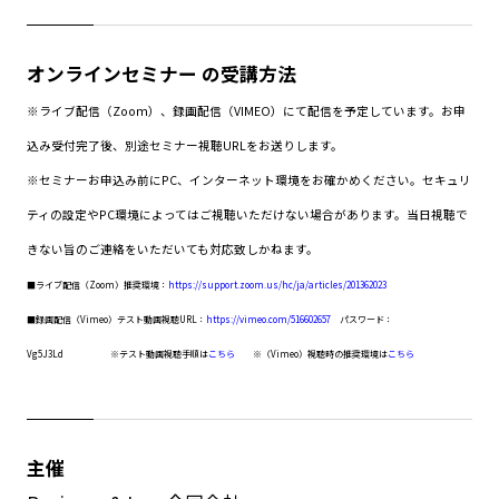
オンラインセミナー の受講方法
※ライブ配信（Zoom）、録画配信（VIMEO）にて配信を予定しています。お申
込み受付完了後、別途セミナー視聴URLをお送りします。
※セミナーお申込み前にPC、インターネット環境をお確かめください。セキュリ
ティの設定やPC環境によってはご視聴いただけない場合があります。当日視聴で
きない旨のご連絡をいただいても対応致しかねます。
■ライブ配信（Zoom）推奨環境：
https://support.zoom.us/hc/ja/articles/201362023
■録画配信（Vimeo）テスト動画視聴URL：
https://vimeo.com/516602657
パスワード：
Vg5J3Ld
※テスト動画視聴手順は
こちら
※（Vimeo）視聴時の推奨環境は
こちら
主催