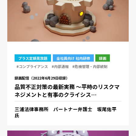
プラス定額見放題
全社員向け 社内研修
録画
#コンプライアンス
#内部通報
#危機管理・内部統制
録画配信（2022年6月29日収録）
品質不正対策の最新実務 ～平時のリスクマ
ネジメントと有事のクライシス…
三浦法律事務所 パートナー弁護士 坂尾佑平
氏