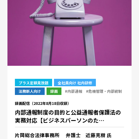
プラス定額見放題
全社員向け 社内研修
法務新人向け
録画
#内部通報
#危機管理・内部統制
録画配信（2022年8月18日収録）
内部通報制度の目的と公益通報者保護法の
実務対応【ビジネスパーソンのた…
片岡総合法律事務所 弁護士 近藤克樹 氏