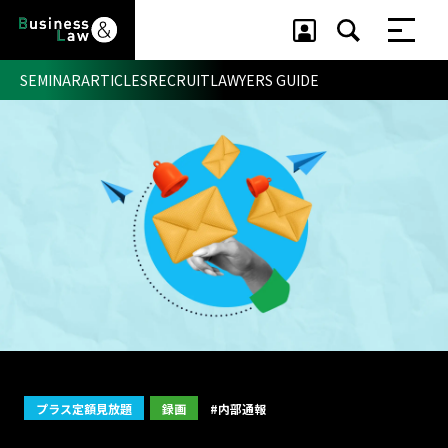
SEMINAR
ARTICLES
RECRUIT
LAWYERS GUIDE
セミナー ・ 記事
セミナー
記事
リクルート
プラス定額見放題
録画
#内部通報