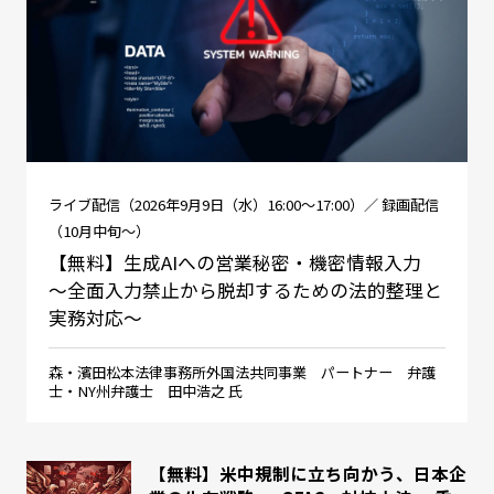
ライブ配信（2026年9月9日（水）16:00～17:00）／ 録画配信
（10月中旬～）
【無料】生成AIへの営業秘密・機密情報入力
～全面入力禁止から脱却するための法的整理と
実務対応～
森・濱田松本法律事務所外国法共同事業 パートナー 弁護
士・NY州弁護士 田中浩之 氏
【無料】米中規制に立ち向かう、日本企