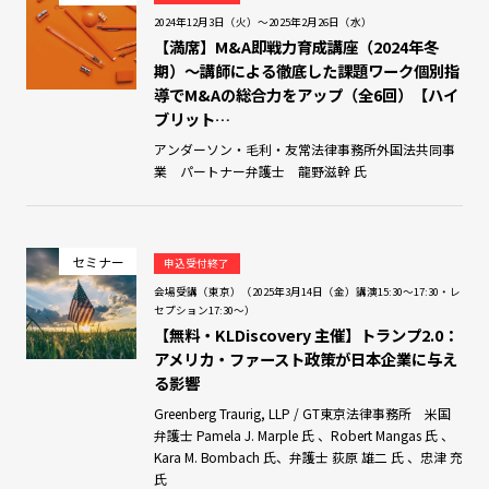
2024年12月3日（火）～2025年2月26日（水）
【満席】M&A即戦力育成講座（2024年冬
期）～講師による徹底した課題ワーク個別指
導でM&Aの総合力をアップ（全6回）【ハイ
ブリット…
アンダーソン・毛利・友常法律事務所外国法共同事
業 パートナー弁護士 龍野滋幹 氏
セミナー
申込受付終了
会場受講（東京）（2025年3月14日（金）講演15:30～17:30・レ
セプション17:30～）
【無料・KLDiscovery 主催】トランプ2.0：
アメリカ・ファースト政策が日本企業に与え
る影響
Greenberg Traurig, LLP / GT東京法律事務所 米国
弁護士 Pamela J. Marple 氏 、Robert Mangas 氏 、
Kara M. Bombach 氏、弁護士 荻原 雄二 氏 、忠津 充
氏