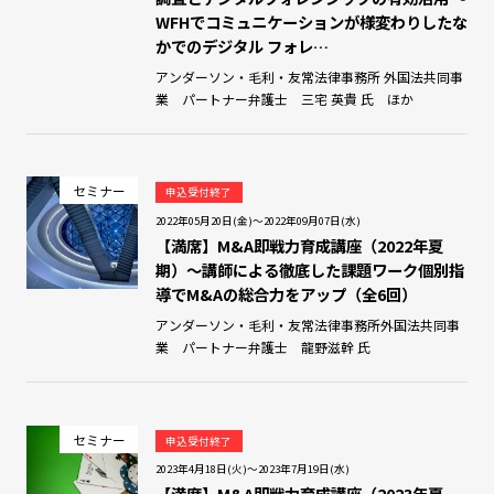
WFHでコミュニケーションが様変わりしたな
かでのデジタル フォレ…
アンダーソン・毛利・友常法律事務所 外国法共同事
業 パートナー弁護士 三宅 英貴 氏 ほか
セミナー
申込受付終了
2022年05月20日(金)～2022年09月07日(水)
【満席】M&A即戦力育成講座（2022年夏
期）～講師による徹底した課題ワーク個別指
導でM&Aの総合力をアップ（全6回）
アンダーソン・毛利・友常法律事務所外国法共同事
業 パートナー弁護士 龍野滋幹 氏
セミナー
申込受付終了
2023年4月18日(火)～2023年7月19日(水)
【満席】M&A即戦力育成講座（2023年夏