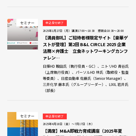
セミナー
申込受付終了
2025年1月27日（月）講演17:00～18:30 懇親会18:30～20:00
【満員御礼】ご招待者様限定サイト【豪華ゲ
ストが登壇】第2回 B&L CIRCLE 2025 企業
法務×弁護士 立食ネットワーキングカンフ
ァレン…
日揮HD 鞍田氏（執行役員・GC）、ニトリHD 青谷氏
（上席執行役員）、パーソルHD 林氏（取締役・監査
等委員）、日産自動車 佐藤氏（Senior Manager）、
三井化学 藤本氏（グループリーダー）、LIXIL 岩井氏
（部長）
セミナー
申込受付終了
2025年4月18日（金）～7月17日（木）
【満席】M&A即戦力育成講座（2025年夏