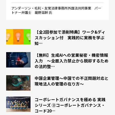
アンダーソン・毛利・友常法律事務所外国法共同事業 パー
トナー弁護士 龍野滋幹 氏
【全2回参加で添削特典】ワーク&ディ
スカッション付 実践的に実務を学ぶ
知…
【無料】生成AIへの営業秘密・機密情報
入力 ～全面入力禁止から脱却するため
の法的整…
中国企業管理～中国での不正問題対応と
現地法人の管理の在り方～
コーポレートガバナンスを極める 実践
シリーズ ②コーポレートガバナンス・
コード20…