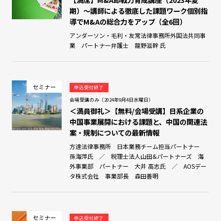
期）～講師による徹底した課題ワーク個別指
導でM&Aの総合力をアップ（全6回）
アンダーソン・毛利・友常法律事務所外国法共同事
業 パートナー弁護士 龍野滋幹 氏
セミナー
申込受付終了
会場受講のみ（2024年9月4日水曜日）
＜満員御礼＞【無料/会場受講】日系企業の
中国事業展開における課題と、中国の関連法
案・規制についての最新情報
方達法律事務所 日本業務チーム担当パートナー
孫海萍氏 ／ 税理士法人山田&パートナーズ 海
外事業部 パートナー 大井 高志氏 ／ AOSデー
タ株式会社 事業部長 森田善明
セミナー
申込受付終了