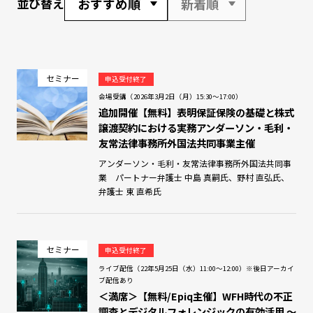
おすすめ順
新着順
並び替え
セミナー
申込受付終了
会場受講（2026年3月2日（月）15:30～17:00）
追加開催【無料】表明保証保険の基礎と株式
譲渡契約における実務アンダーソン・毛利・
友常法律事務所外国法共同事業主催
アンダーソン・毛利・友常法律事務所外国法共同事
業 パートナー弁護士 中島 真嗣氏、野村 直弘氏、
弁護士 東 直希氏
セミナー
申込受付終了
ライブ配信（22年5月25日（水）11:00～12:00）※後日アーカイ
ブ配信あり
＜満席＞【無料/Epiq主催】WFH時代の不正
調査とデジタルフォレンジックの有効活用 ～