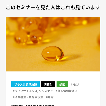
このセミナーを見た人はこれも見ています
プラス定額見放題
書籍付
録画
#M&A
#ライフサイエンス/ヘルスケア
#個人情報保護法
#消費者法・景品表示法
#知財