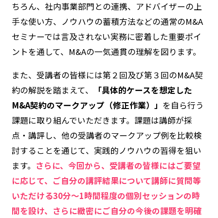
ちろん、社内事業部門との連携、アドバイザーの上
手な使い方、ノウハウの蓄積方法などの通常のM&A
セミナーでは言及されない実務に密着した重要ポイ
ントを通して、M&Aの一気通貫の理解を図ります。
また、受講者の皆様には第２回及び第３回の
M&A
契
約の解説を踏まえて、
「具体的ケースを想定した
M&A契約のマークアップ（修正作業）」
を自ら行う
課題に取り組んでいただきます。課題は講師が採
点・講評し、他の受講者のマークアップ例を比較検
討することを通じて、実践的ノウハウの習得を狙い
ます。
さらに、今回から、受講者の皆様にはご要望
に応じて、ご自分の講評結果について講師に質問等
いただける30分～1時間程度の個別セッションの時
間を設け、さらに緻密にご自分の今後の課題を明確