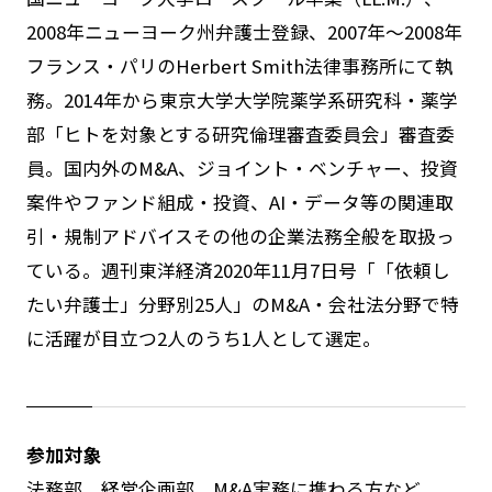
2008
年ニューヨーク州弁護士登録、
2007
年～
2008
年
フランス・パリの
Herbert Smith
法律事務所にて執
務。
2014
年から東京大学大学院薬学系研究科・薬学
部「ヒトを対象とする研究倫理審査委員会」審査委
員。国内外の
M&A
、ジョイント・ベンチャー、投資
案件やファンド組成・投資、
AI
・データ等の関連取
引・規制アドバイスその他の企業法務全般を取扱っ
ている。週刊東洋経済
2020
年
11
月
7
日号「「依頼し
たい弁護士」分野別
25
人」の
M&A
・会社法分野で特
に活躍が目立つ
2
人のうち
1
人として選定。
参加対象
法務部、経営企画部、M&A実務に携わる方など