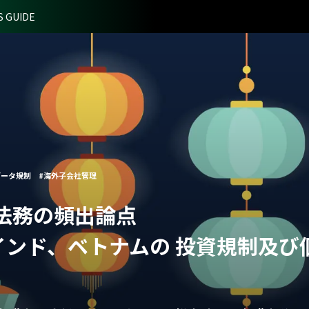
S GUIDE
データ規制
#海外子会社管理
法務の頻出論点
インド、ベトナムの 投資規制及び