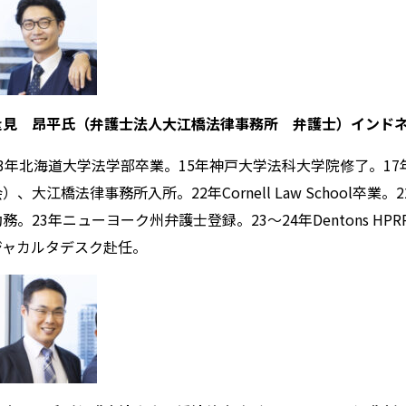
逢見 昂平氏（弁護士法人大江橋法律事務所 弁護士）インド
13年北海道大学法学部卒業。15年神戸大学法科大学院修了。1
）、大江橋法律事務所入所。22年Cornell Law School卒業。22
務。23年ニューヨーク州弁護士登録。23～24年Dentons HPRP
ジャカルタデスク赴任。