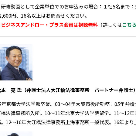
※研修動画として企業単位でのお申込みの場合：１社5名まで：36
72,600円、16名以上はお問合せください。
※ビジネスアンドロー・プラス会員は視聴無料
（詳しくは
こち
松本 亮 氏（弁護士法人大江橋法律事務所 パートナー弁護士
02年京都大学法学部卒業。03～04年大阪市役所勤務。05年弁
江橋法律事務所入所。10～11年北京大学法学院留学。11～12
務。12～16年大江橋法律事務所上海事務所一般代表。16年よ