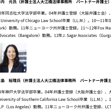
谷内 元氏（弁護士法人大江橋法律事務所 パートナー弁護士
02年同志社大学法学部卒業。04年弁護士登録（大阪弁護士会）
University of Chicago Law School卒業（LL.M.）。10～11年
ork）勤務。11年ニューヨーク州弁護士登録。11～12年Fox Mandal, 
dvocates（Bangalore）勤務。12年J. Sagar Associates（Gu
川島 裕理氏（弁護士法人大江橋法律事務所 パートナー弁護
03年神戸大学法学部卒業。04年弁護士登録（大阪弁護士会）、
niversity of Southern California Law School卒業（LL.M.）。
LP（Los Angeles）勤務。11年ニューヨーク州弁護士登録、LCT Law