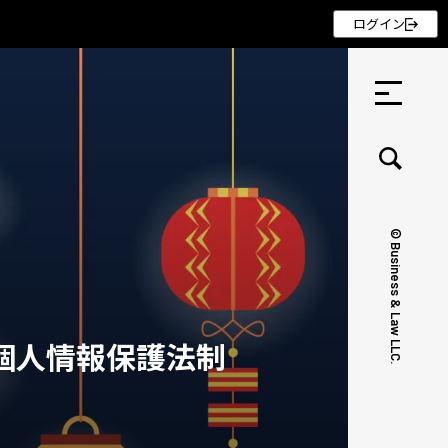
ログイン
© Business & Law LLC.
セミナー ・ 記事
セミナー
個人情報保護法制
記事
リクルート