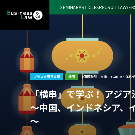
SEMINAR
ARTICLES
RECRUIT
LAWYER
プラス定額見放題
録画
#国際取引／交渉
#GDPR・海外
「横串」で学ぶ！ アジア
～中国、インドネシア、
～