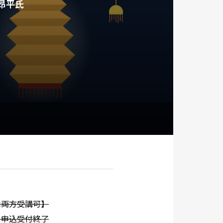
昂平氏
は両方受講可】
）※申込受付終了