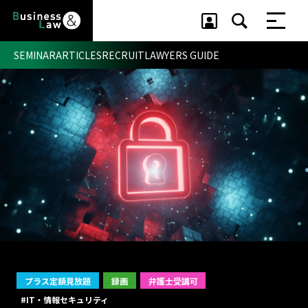
SEMINAR
ARTICLES
RECRUIT
LAWYERS GUIDE
セミナー ・ 記事
セミナー
記事
リクルート
プラス定額見放題
録画
弁護士受講可
#IT・情報セキュリティ