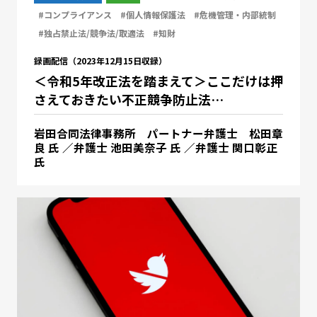
#コンプライアンス
#個人情報保護法
#危機管理・内部統制
#独占禁止法/競争法/取適法
#知財
録画配信（2023年12月15日収録）
＜令和5年改正法を踏まえて＞ここだけは押
さえておきたい不正競争防止法…
岩田合同法律事務所 パートナー弁護士 松田章
良 氏 ／弁護士 池田美奈子 氏 ／弁護士 関口彰正
氏