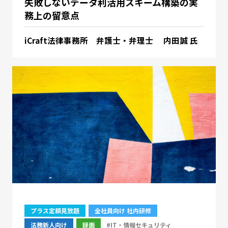
失敗しないデータ利活用スキーム構築の実
務上の留意点
iCraft法律事務所 弁護士・弁理士 内田誠 氏
プラス定額見放題
全社員向け 社内研修
法務新人向け
録画
#IT・情報セキュリティ