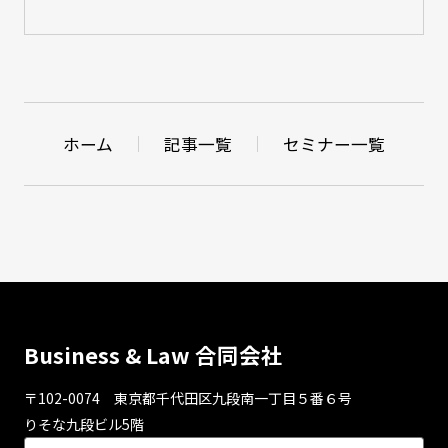
ホーム
記事一覧
セミナー一覧
Business & Law 合同会社
〒102-0074 東京都千代⽥区九段南⼀丁⽬５番６号
りそな九段ビル5階