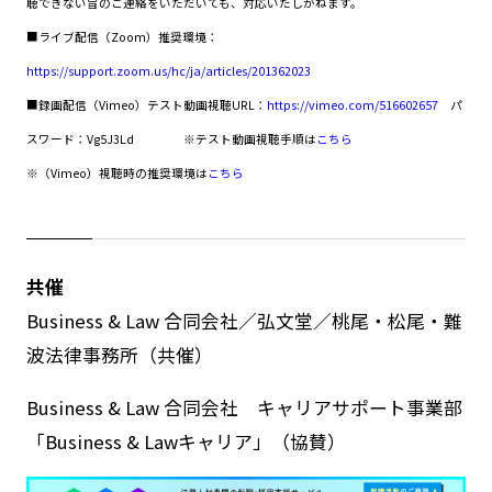
聴できない旨のご連絡をいただいても、対応いたしかねます。
■ライブ配信（Zoom）推奨環境：
https://support.zoom.us/hc/ja/articles/201362023
■録画配信（Vimeo）テスト動画視聴URL：
https://vimeo.com/516602657
パ
スワード：Vg5J3Ld
※テスト動画視聴手順は
こちら
※（Vimeo）視聴時の推奨環境は
こちら
共催
Business & Law 合同会社／弘文堂／桃尾・松尾・難
波法律事務所（共催）
Business & Law 合同会社 キャリアサポート事業部
「Business & Lawキャリア」（協賛）