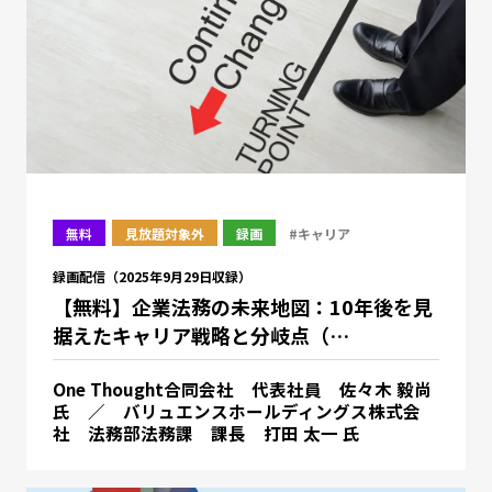
無料
見放題対象外
録画
#キャリア
録画配信（2025年9月29日収録）
【無料】企業法務の未来地図：10年後を見
据えたキャリア戦略と分岐点（…
One Thought合同会社 代表社員 佐々木 毅尚
氏 ／ バリュエンスホールディングス株式会
社 法務部法務課 課長 打田 太一 氏