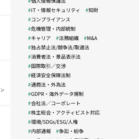
個人情報保護法
IT・情報セキュリティ
知財
コンプライアンス
危機管理・内部統制
キャリア
法務組織
M&A
独占禁止法/競争法/取適法
消費者法・景品表示法
国際取引／交渉
経済安全保障法制
通商法・外為法
ラン
GDPR・海外データ規制
会社法／コーポレート
株主総会・アクティビスト対応
環境/SDGs/ESG/人権
内部通報
争訟・紛争