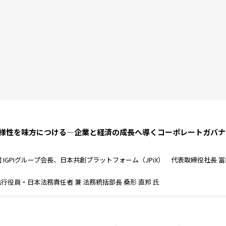
2024］多様性を味方につける―企業と経済の成長へ導くコーポレートガバ
IGPIグループ会長、日本共創プラットフォーム（JPiX） 代表取締役社長 冨
役員・日本法務責任者 兼 法務統括部長 桑形 直邦 氏