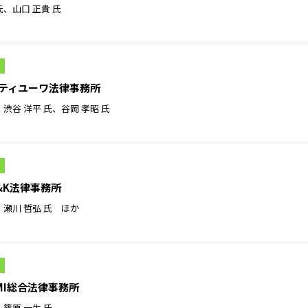
氏、山口 正貴 氏
4］シティユーワ法律事務所
、渋谷 洋平 氏、谷岡 孝昭 氏
］T&K法律事務所
、瀬川 哲弘 氏 ほか
］TMI総合法律事務所
、篠原 一生 氏