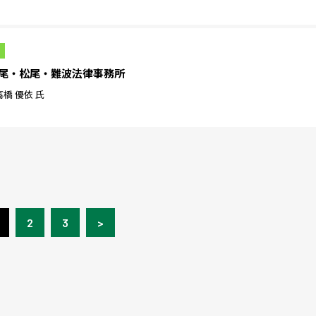
24］桃尾・松尾・難波法律事務所
高橋 優依 氏
2
3
>