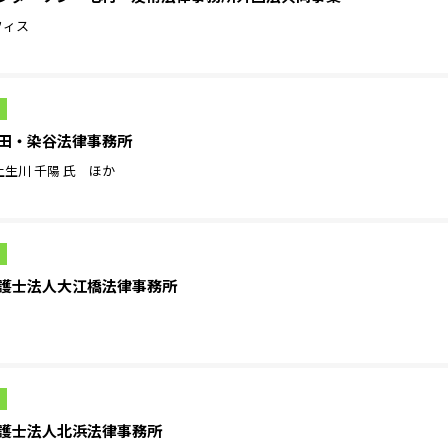
フィス
4］池田・染谷法律事務所
土生川 千陽 氏 ほか
24］弁護士法人大江橋法律事務所
24］弁護士法人北浜法律事務所