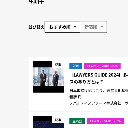
41件
おすすめ順
新着順
並び替え
記事
対談
LAWYERS GUIDE 2024
［LAWYERS GUIDE 
スのあり方とは？
日本取締役協会会長、経営共創基盤 
和彦 氏
ノバルティスファーマ株式会社 執行
記事
座談会
LAWYERS GUIDE 2024