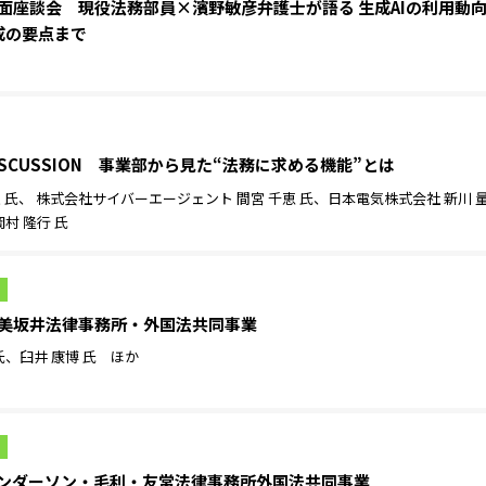
024］覆面座談会 現役法務部員×濱野敏彦弁護士が語る 生成AIの利用動
成の要点まで
4］DISCUSSION 事業部から見た“法務に求める機能”とは
渡邊 満久 氏、 株式会社サイバーエージェント 間宮 千恵 氏、日本電気株式会社 新川 
村 隆行 氏
24］渥美坂井法律事務所・外国法共同事業
氏、臼井 康博 氏 ほか
024］アンダーソン・毛利・友常法律事務所外国法共同事業