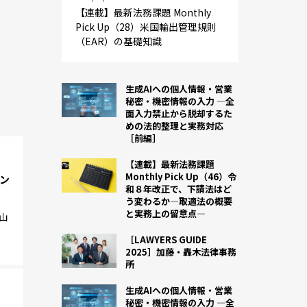
【連載】最新法務課題 Monthly
Pick Up（28）米国輸出管理規則
（EAR）の基礎知識
生成AIへの個人情報・営業
秘密・機密情報の入力 ―全
面入力禁止から脱却するた
めの法的整理と実務対応
［前編］
【連載】最新法務課題
Monthly Pick Up（46）令
ナン
和８年改正で、下請法はど
う変わるか―取適法の概要
と実務上の留意点―
山
［LAWYERS GUIDE
2025］加藤・轟木法律事務
所
生成AIへの個人情報・営業
秘密・機密情報の入力 ―全