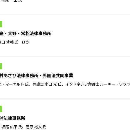
24］長島・大野・常松法律事務所
濱口 耕輔 氏 ほか
24］西村あさひ法律事務所・外国法共同事業
・マーケルト 氏、弁護士 小口 光 氏、インドネシア弁護士 ルーキー・ワラ
4］三浦法律事務所
、坂尾 佑平 氏、菅原 裕人 氏