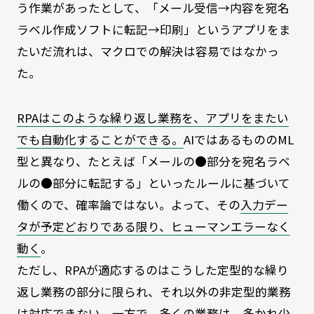
う作業があったとして、「メール受信→内容を宛名
ラベル作成ソフトに転記→印刷」というアプリをま
たいだ流れは、マクロでの解決は容易ではなかっ
た。
RPAはこのような繰り返し業務を、アプリをまたい
でも自動化することができる。
AIではあるもののML
型と異なり、たとえば「メールの●部分を宛名ラベ
ルの●部分に転記する」といったルールに基づいて
働くので、確率論ではない。よって、その
入力デー
タが予定どおりである限り、ヒューマンエラーなく
動く
。
ただし、RPAが適応するのはこうした定型的な繰り
返し業務の部分に限られ、それ以外の非定型的業務
は対応できない。一方で、多くの業務は、多かれ少