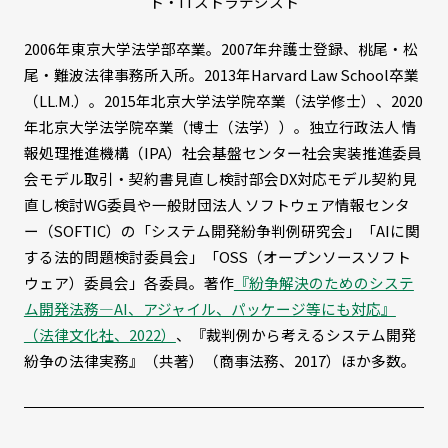
ト・ITストラテジスト
2006年東京大学法学部卒業。2007年弁護士登録、桃尾・松
尾・難波法律事務所入所。2013年Harvard Law School卒業
（LL.M.）。2015年北京大学法学院卒業（法学修士）、2020
年北京大学法学院卒業（博士（法学））。独立行政法人 情
報処理推進機構（IPA）社会基盤センター社会実装推進委員
会モデル取引・契約書見直し検討部会DX対応モデル契約見
直し検討WG委員や一般財団法人 ソフトウェア情報センタ
ー（SOFTIC）の「システム開発紛争判例研究会」「AIに関
する法的問題検討委員会」「OSS（オープンソースソフト
ウェア）委員会」各委員。著作
『紛争解決のためのシステ
ム開発法務―AI、アジャイル、パッケージ等にも対応』
（法律文化社、2022）
、『裁判例から考えるシステム開発
紛争の法律実務』（共著）（商事法務、2017）ほか多数。