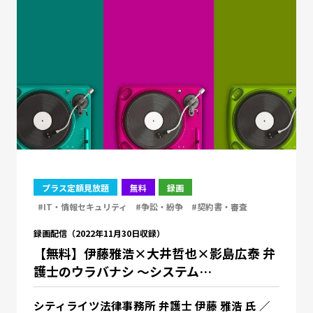
プラス定額見放題
無料
録画
#IT・情報セキュリティ
#争訟・紛争
#契約書・審査
録画配信（2022年11月30日収録）
【無料】伊藤雅浩×大井哲也×影島広泰 弁
護士のウラバナシ ～システム…
シティライツ法律事務所 弁護士 伊藤 雅浩 氏 ／