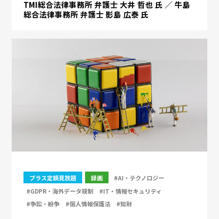
TMI総合法律事務所 弁護士 大井 哲也 氏 ／ 牛島
総合法律事務所 弁護士 影島 広泰 氏
プラス定額見放題
録画
#AI・テクノロジー
#GDPR・海外データ規制
#IT・情報セキュリティ
#争訟・紛争
#個人情報保護法
#知財