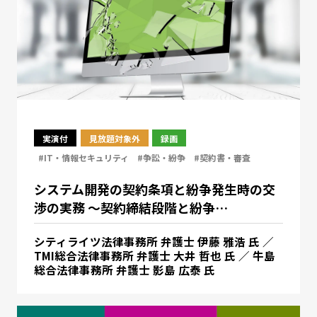
実演付
見放題対象外
録画
#IT・情報セキュリティ
#争訟・紛争
#契約書・審査
システム開発の契約条項と紛争発生時の交
渉の実務 ～契約締結段階と紛争…
シティライツ法律事務所 弁護士 伊藤 雅浩 氏 ／
TMI総合法律事務所 弁護士 大井 哲也 氏 ／ 牛島
総合法律事務所 弁護士 影島 広泰 氏