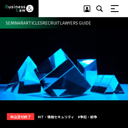
SEMINAR
ARTICLES
RECRUIT
LAWYERS GUIDE
セミナー ・ 記事
セミナー
記事
リクルート
申込受付終了
#IT・情報セキュリティ
#争訟・紛争