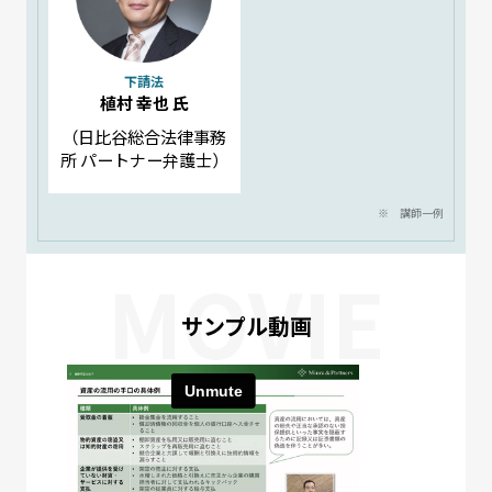
下請法
植村 幸也 氏
（日比谷総合法律事務
所 パートナー弁護士）
※ 講師一例
MOVIE
サンプル動画