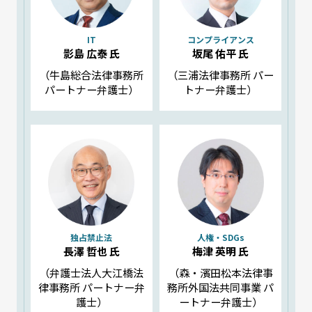
IT
コンプライアンス
影島 広泰 氏
坂尾 佑平 氏
（牛島総合法律事務所
（三浦法律事務所 パー
パートナー弁護士）
トナー弁護士）
独占禁止法
人権・SDGs
長澤 哲也 氏
梅津 英明 氏
（弁護士法人大江橋法
（森・濱田松本法律事
律事務所 パートナー弁
務所外国法共同事業 パ
護士）
ートナー弁護士）