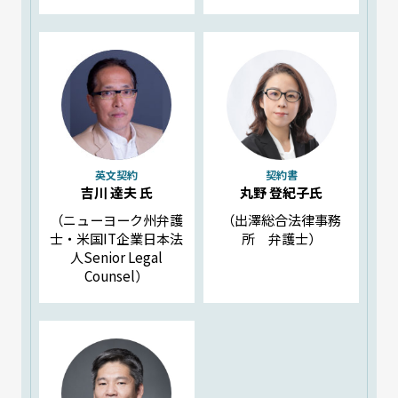
英文契約
契約書
吉川 達夫 氏
丸野 登紀子氏
（ニューヨーク州弁護
（出澤総合法律事務
士・米国IT企業日本法
所 弁護士）
人Senior Legal
Counsel）