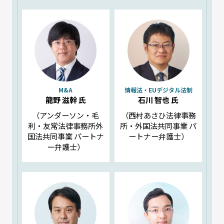
M&A
情報法・EUデジタル法制
龍野 滋幹 氏
石川 智也 氏
（アンダーソン・毛
（西村あさひ法律事務
利・友常法律事務所外
所・外国法共同事業 パ
国法共同事業 パートナ
ートナー弁護士）
ー弁護士）