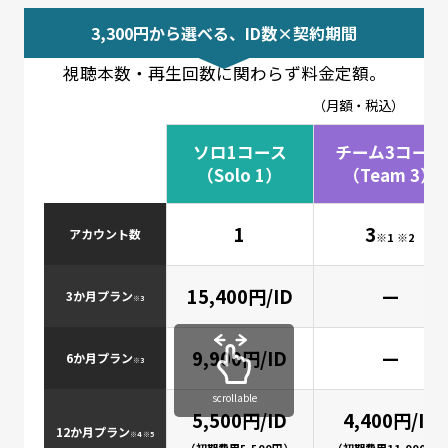
3,300円から選べる、ID数×契約期間
視聴本数・再生回数に関わらず料金定額。
（月額・税込）
ソロ1コース
チーム3コース
（Solo 1）
（Team 3）
1
3
アカウント数
※1 ※2
15,400円/ID
—
3か月プラン
※3
9,900円/ID
—
6か月プラン
※3
scrollable
5,500円/ID
4,400円/ID
12か月プラン
※4 ※5
（初期費用5,500円）
（初期費用11,000円