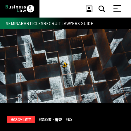
SEMINAR
ARTICLES
RECRUIT
LAWYERS GUIDE
セミナー ・ 記事
セミナー
記事
リクルート
申込受付終了
#契約書・審査
#DX