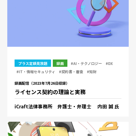
プラス定額見放題
録画
#AI・テクノロジー
#DX
#IT・情報セキュリティ
#契約書・審査
#知財
録画配信（2023年7月26日収録）
ライセンス契約の理論と実務
iCraft法律事務所 弁護士・弁理士 内田 誠 氏