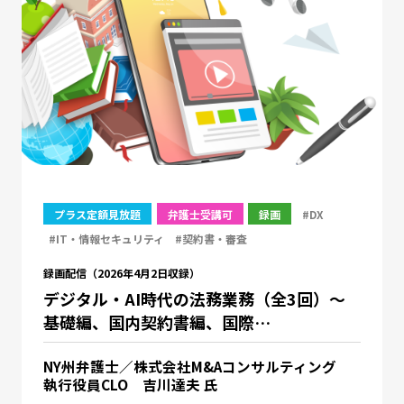
プラス定額見放題
弁護士受講可
録画
#DX
#IT・情報セキュリティ
#契約書・審査
録画配信（2026年4月2日収録）
デジタル・AI時代の法務業務（全3回）～
基礎編、国内契約書編、国際…
NY州弁護士／株式会社M&Aコンサルティング
執行役員CLO 吉川達夫 氏