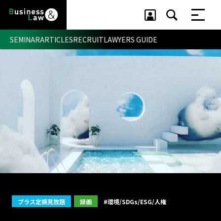
SEMINAR
ARTICLES
RECRUIT
LAWYERS GUIDE
セミナー ・ 記事
セミナー
記事
リクルート
プラス定額見放題
録画
#環境/SDGs/ESG/人権