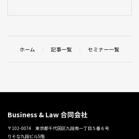
ホーム
記事一覧
セミナー一覧
Business & Law 合同会社
〒102-0074 東京都千代⽥区九段南⼀丁⽬５番６号
りそな九段ビル5階