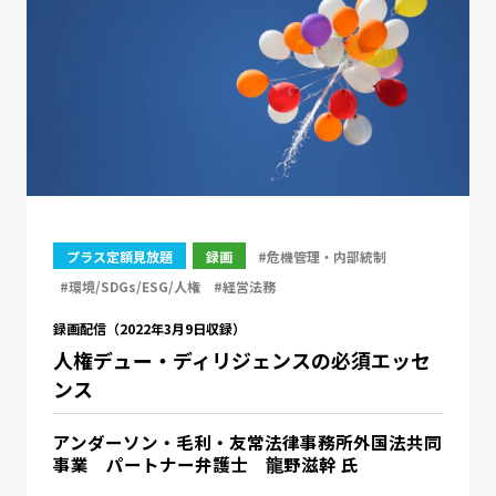
プラス定額見放題
録画
#危機管理・内部統制
#環境/SDGs/ESG/人権
#経営法務
録画配信（2022年3月9日収録）
人権デュー・ディリジェンスの必須エッセ
ンス
アンダーソン・毛利・友常法律事務所外国法共同
事業 パートナー弁護士 龍野滋幹 氏