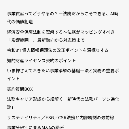
事業貢献ってどうやるの？―法務だからこそできる、AI時
代の価値創造
経済安全保障法制を理解する～法務がマッピングすべき
「影響範囲」、最新動向から対応策まで
令和8年個人情報保護法の改正ポイントを深掘りする
知的財産ライセンス契約のポイント
いま押さえておきたい事業承継の基礎―法と実務の重要ポ
イント
契約質問BOX
法務キャリア形成から紐解く「新時代の法務パーソン進化
論」
サステナビリティ／ESG／CSR法務と内部統制の最前線
事業分野別に見るM&Aの勘所