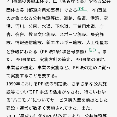
PFI事業の実施主体は、国（各省庁の長）や地方公共
注4）
団体の長（都道府県知事等）である
。PFI事業
の対象となる公共施設等は、道路、鉄道、港湾、空
港、河川、公園、水道、下水道、工業用水道、庁
舎、宿舎、教育文化施設、スポーツ施設、集会施
設、情報通信施設、新エネルギー施設、人工衛星な
注5）
ど多岐にわたる（PFI法2条1項各号参照）
。ま
た、PFI事業は、実施方針の策定、PFI事業の選定、
事業者の選定、事業の実施など、PFI法の定めに従っ
て実施することを要する。
1999年におけるPFI法の制定後、さまざまな公共施
設等についてPFI手法の活用がなされ、特にいわゆ
る“ハコモノ”についてサービス購入型を前提とした
建設・運営が数多く実施されてきた。また、
2011（平成23）年のPFI法改正により、公共施設等