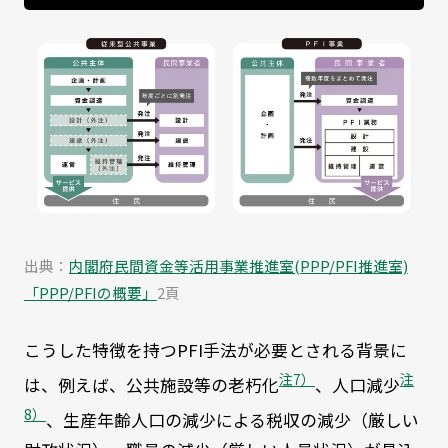
出典：
内閣府民間資金等活用事業推進室(PPP/PFI推進室)
「PPP/PFIの概要」
2頁
こうした特徴を持つPFI手法が必要とされる背景に
注7）
注
は、例えば、公共施設等の老朽化
、人口減少
8）
、生産年齢人口の減少による税収の減少（厳しい