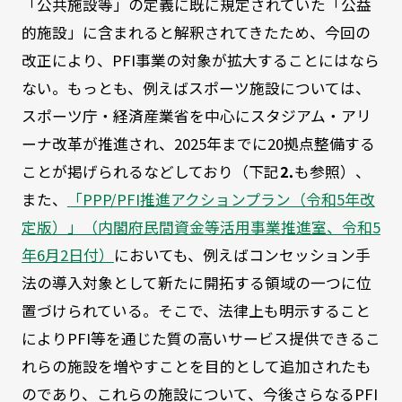
「公共施設等」の定義に既に規定されていた「公益
的施設」に含まれると解釈されてきたため、今回の
改正により、PFI事業の対象が拡大することにはなら
ない。もっとも、例えばスポーツ施設については、
スポーツ庁・経済産業省を中心にスタジアム・アリ
ーナ改革が推進され、2025年までに20拠点整備する
ことが掲げられるなどしており（下記
⒉
も参照）、
また、
「PPP/PFI推進アクションプラン（令和5年改
定版）」（内閣府民間資金等活用事業推進室、令和5
年6月2日付）
においても、例えばコンセッション手
法の導入対象として新たに開拓する領域の一つに位
置づけられている。そこで、法律上も明示すること
によりPFI等を通じた質の高いサービス提供できるこ
れらの施設を増やすことを目的として追加されたも
のであり、これらの施設について、今後さらなるPFI