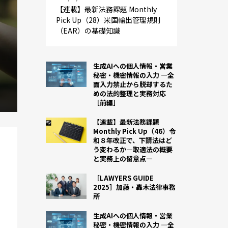
【連載】最新法務課題 Monthly
Pick Up（28）米国輸出管理規則
（EAR）の基礎知識
生成AIへの個人情報・営業
秘密・機密情報の入力 ―全
面入力禁止から脱却するた
めの法的整理と実務対応
［前編］
【連載】最新法務課題
Monthly Pick Up（46）令
和８年改正で、下請法はど
う変わるか―取適法の概要
と実務上の留意点―
［LAWYERS GUIDE
2025］加藤・轟木法律事務
所
生成AIへの個人情報・営業
秘密・機密情報の入力 ―全