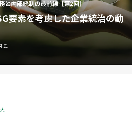
法務と内部統制の最前線［第2回］
SG要素を考慮した企業統治の動
 氏
拡大