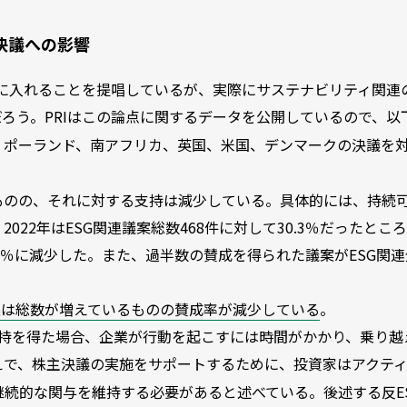
決議への影響
要素に入れることを提唱しているが、実際にサステナビリティ関連
ろう。PRIはこの論点に関するデータを公開しているので、以
、ポーランド、南アフリカ、英国、米国、デンマークの決議を
ものの、それに対する支持は減少している。具体的には、持続
22年はESG関連議案総数468件に対して30.3％だったとこ
19.5％に減少した。また、過半数の賛成を得られた議案がESG関
案は総数が増えているものの賛成率が減少している
。
支持を得た場合、企業が行動を起こすには時間がかかり、乗り越
えで、株主決議の実施をサポートするために、投資家はアクテ
継続的な関与を維持する必要があると述べている。後述する反E