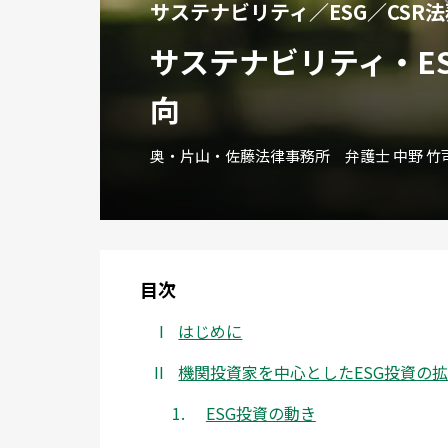
サステナビリティ／ESG／CSR
サステナビリティ・E
向
奥・片山・佐藤法律事務所 弁護士 中野 竹司
目次
はじめに
機関投資家を中心としたESG投資の
ESG投資の動き