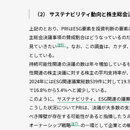
（2） サステナビリティ動向と株主総会
上記のとおり、PRIはESG要素を投資判断の
主総会決議事項の賛成割合はどうなっているのだ
注6）
見ていきたい
。なお、この調査は、カナダ
としている。
持続可能性関連の決議の数は年々増加している
性関連の株主決議に対する株主の平均支持率が、20
2024年にはESG関連議案総数539件に対して
で16.8％から5.4％へと減少している。
このように、
サステナビリティ、ESG関連の議
こうした状況についてPRIは、決議が大多数の
べき障壁が存在する可能性があると指摘したう
注7）
オーナーシップ戦略
の一環として企業との