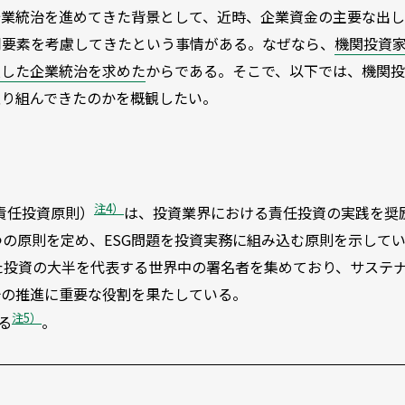
企業統治を進めてきた背景として、近時、企業資金の主要な出
同要素を考慮してきたという事情がある。なぜなら、
機関投資
慮した企業統治を求めた
からである。そこで、以下では、機関
取り組んできたのかを概観したい。
注4）
ment：責任投資原則）
は、投資業界における責任投資の実践を奨
の原則を定め、ESG問題を投資実務に組み込む原則を示して
た投資の大半を代表する世界中の署名者を集めており、サステ
治の推進に重要な役割を果たしている。
注5）
る
。