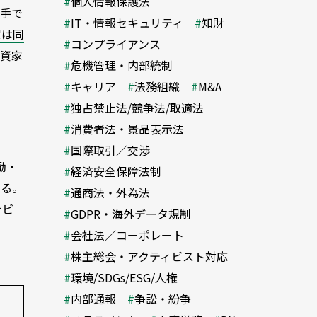
個人情報保護法
し手で
IT・情報セキュリティ
知財
家は同
コンプライアンス
投資家
危機管理・内部統制
キャリア
法務組織
M&A
独占禁止法/競争法/取適法
消費者法・景品表示法
国際取引／交渉
励・
経済安全保障法制
いる。
通商法・外為法
ナビ
GDPR・海外データ規制
会社法／コーポレート
株主総会・アクティビスト対応
環境/SDGs/ESG/人権
内部通報
争訟・紛争