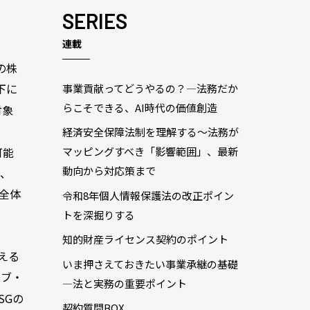
SERIES
連載
の株
下に
事業貢献ってどうやるの？―法務だか
らこそできる、AI時代の価値創造
対象
経済安全保障法制を理解する～法務が
可能
マッピングすべき「影響範囲」、最新
動向から対応策まで
ろ、
連全体
令和8年個人情報保護法の改正ポイン
トを深掘りする
知的財産ライセンス契約のポイント
える
いま押さえておきたい事業承継の基礎
ィブ・
―法と実務の重要ポイント
SGの
契約質問BOX