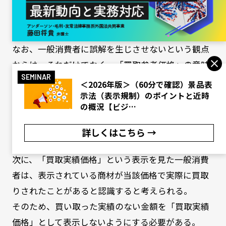
「買取参考価格」として表示し、表示している商材
を当該価格よりも著しく低い価格で買い取る場合に
は、有利誤認表示となる可能性がある
。
なお、一般消費者に誤解を生じさせないという観点
からは、それだけでなく、「買取参考価格」の意味
SEMINAR
についてわかりやすく具体的に示すことが望ましい
＜2026年版＞（60分で確認）景品表
（たとえば、未使用の状態で買い取る場合の上限の
示法（表示規制）のポイントと近時
の概況【ビジ…
買取価格や、標準的な状態で買い取る場合の平均的
な買取価格）。
詳しくはこちら →
次に、「買取実績価格」という表示を見た一般消費
者は、表示されている商材が当該価格で実際に買取
りされたことがあると認識すると考えられる。
そのため、買い取った実績のない金額を「買取実績
価格」として表示しないようにする必要がある。