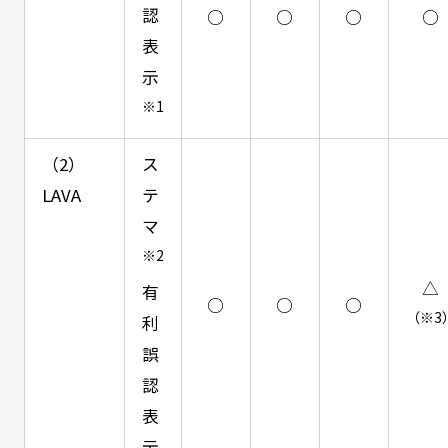
認
○
○
○
○
表
示
※1
（2）
ス
LAVA
テ
マ
※2
△
有
○
○
○
（※3
利
誤
認
表
示