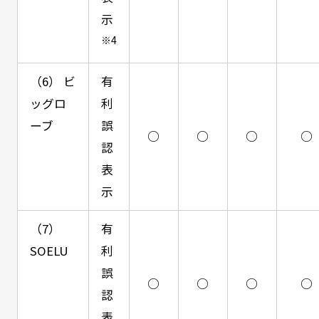
示
※4
（6） ビ
有
ッグロ
利
ーブ
誤
○
○
○
○
認
表
示
（7）
有
SOELU
利
誤
○
○
○
○
認
表