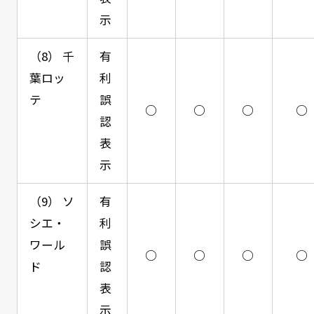
示
（8） 千
有
葉ロッ
利
テ
誤
○
○
○
○
認
表
示
（9） ソ
有
シエ・
利
ワール
誤
○
○
○
○
ド
認
表
示