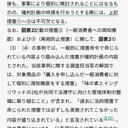
後も、事案により個別に検討されることにはなるも
のの、確約計画の申請を行おうとする際には、上記
措置①～③は不可欠となる
。
なお、
図表2
記載の措置②（一般消費者への周知徹
底）および③（再発防止措置）に関して、
図表2
の
（3）（4）の事例では、一般的に措置命令で命じら
れている内容より踏み込んだ措置が確約計画の内容
とされた。当該事例に関する調査担当官の解説で
は、対象商品の「購入を申し込んだ一般消費者に対
して個別に周知徹底をする措置」「味の素とイング
リウッドの2社が共同で法遵守に向けた管理体制の整
備に取り組むこと」が含まれ、「過去に法的措置で
命じられた措置では必ずしも実施されてこなかった
注10）
内容が盛り込まれている」と言及されている
。