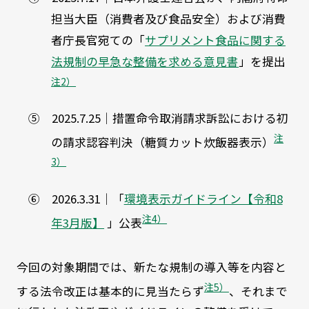
担当大臣（消費者及び食品安全）および消費
者庁長官宛ての「
サプリメント食品に関する
法規制の早急な整備を求める意見書
」を提出
注2）
⑤ 2025.7.25｜措置命令取消請求訴訟における初
注
の請求認容判決（糖質カット炊飯器表示）
3）
⑥ 2026.3.31｜「
環境表示ガイドライン【令和8
注4）
年3月版】
」公表
今回の対象期間では、新たな規制の導入等を内容と
注5）
する法令改正は基本的に見当たらず
、それまで