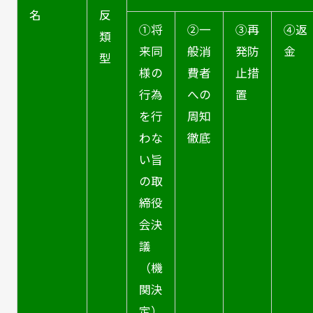
名
反
①将
②一
③再
④返
類
来同
般消
発防
金
型
様の
費者
止措
行為
への
置
を行
周知
わな
徹底
い旨
の取
締役
会決
議
（機
関決
定）