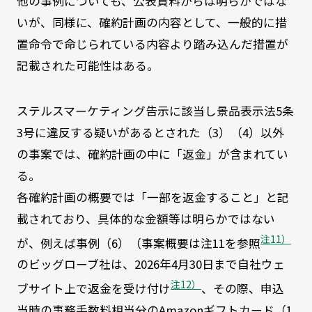
他の事例についても、公表資料からは明らかではな
いが、同様に、確約計画の内容として、一般的に措
置命令で命じられている内容より踏み込んだ措置が
記載された可能性はある。
ステルスマーケティング告示に該当し景品表示法5条
3号に違反する疑いがあるとされた（3）（4）以外
の事案では、確約計画の中に「返金」が含まれてい
る。
各確約計画の概要では「一部を返金すること」と記
載されており、具体的な金額等は明らかではない
注11）
が、例えば事例（6）（事案概要は注11を参照
のビッグローブ社は、2026年4月30日まで自社ウェ
注12）
ブサイト上で返金を受け付け
、その際、申込
当時の事務手数料相当分のAmazonギフトカード（1