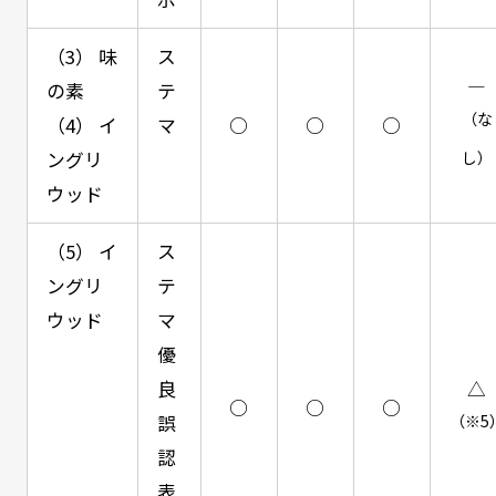
（3） 味
ス
―
の素
テ
（な
（4） イ
マ
○
○
○
し）
ングリ
ウッド
（5） イ
ス
ングリ
テ
ウッド
マ
優
良
△
○
○
○
誤
（※5
認
表