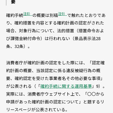
要
注8）
注9）
確約手続
の概要は別稿
で触れたとおりであ
り、確約措置を内容とする確約計画の認定がされた
場合、対象行為について、法的措置（措置命令およ
び課徴金納付命令）は行われない（景品表示法28
条、32条）。
消費者庁が確約計画の認定をした際には、「認定確
約計画の概要、当該認定に係る違反被疑行為の概
要、確約認定を受けた事業者名その他必要な事項」
が公表される（「
確約手続に関する運用基準
」9）。
実際には、消費者庁ウェブサイト上で、「〇〇から
申請があった確約計画の認定について」と題するリ
リースページが公表されている。