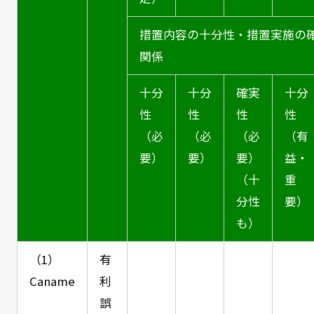
措置内容の十分性・措置実施の
関係
十分
十分
確実
十分
性
性
性
性
（必
（必
（必
（有
要）
要）
要）
益・
（十
重
分性
要）
も）
（1）
有
Caname
利
誤