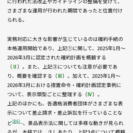
に行われた法改正やガイドラインの整備を受けて、
さまざまな運用が行われた期間であったと位置付け
られる。
実務対応に大きな影響が生じているのは確約手続の
本格運用開始であり、上記①に関して、2025年1月～
2026年3月に認定された確約計画を概観する
（
Ⅱ
）。また、上記③についても注意が必要であ
り、概要を確認する（
Ⅲ
）。加えて、2025年1月～
2026年3月における措置命令・確約計画認定事例に
ついて、表示類型ごとに整理する（
Ⅳ
）。
上記のほかにも、各適格消費者団体がさまざまな表
示について差止請求・差止訴訟を行っていることな
注6）
ど
、景品表示法に関しては多様な動きが見られ
るが、本稿では、さしあたり、上記3点について概観