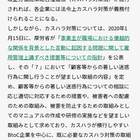
されれば、各企業には法令上カスハラ対策が義務付
けられることになる。
しかしながら、カスハラ対策については、
2020
年
1
月
15
日に、厚労省が「
事業主が職場における優越的
な関係を背景とした言動に起因する問題に関して雇
用管理上講ずべき措置等についての指針
」を公表
し、その「７」において「顧客等からの著しい迷惑
行為に関し行うことが望ましい取組の内容」を定
め、顧客等からの著しい迷惑行為についての相談に
応じ適切に対応するための措置や、被害者への配慮
のための取組み、被害を防止するための取組みとし
てのマニュアルの作成や研修の実施などを望ましい
取組みとして求めており、カスハラが横行しやすい
BtoC
企業を中心に、既に必要なカスハラ対策の取組