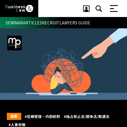
SEMINAR
ARTICLES
RECRUIT
LAWYERS GUIDE
セミナー ・ 記事
セミナー
記事
リクルート
連載
#危機管理・内部統制
#独占禁止法/競争法/取適法
#人事労務