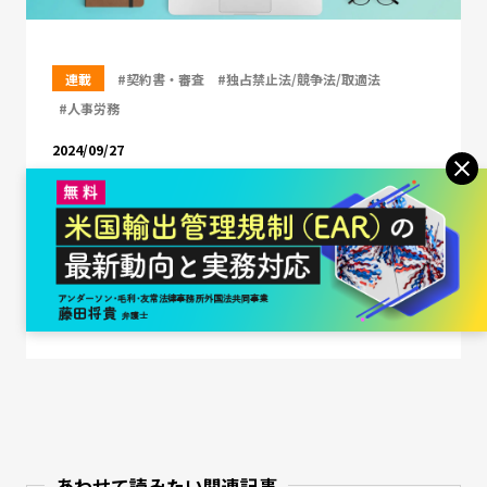
連載
#契約書・審査
#独占禁止法/競争法/取適法
#人事労務
2024/09/27
令和6年11月施行に向けたフリーランス新
法施行令および施行規則の解説
最新法務課題 Monthly Pick Up［第33回］
弁護士法人御堂筋法律事務所 パートナー弁護士
辻井 康平 氏
あわせて読みたい関連記事