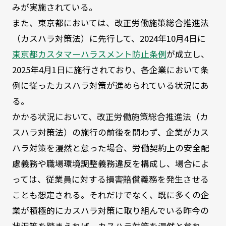
みが実施されている。
また、東京都においては、改正労働施策総合推進法
（カスハラ対策法）に先行して、
2024
年
10
月
4
日に
東京都カスタマーハラスメント防止条例
が成立し、
2025
年
4
月
1
日に施行されており、各企業において条
例に従ったカスハラ対策が進められている状況にあ
る。
かかる状況において、改正労働施策総合推進法（カ
スハラ対策法）の施行の前後を問わず、企業がカス
ハラ対策を漫然と怠った場合、労働契約上の安全配
慮義務や職場環境調整義務違反を構成し、場合によ
っては、従業員に対する損害賠償義務を発生させる
ことも想定される。それだけでなく、既に多くの企
業が積極的にカスハラ対策に取り組んでいる昨今の