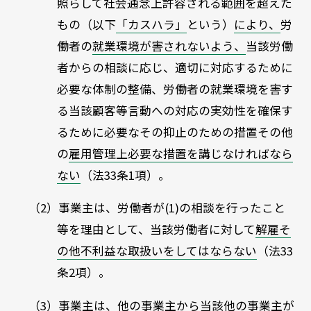
照らして社会通念上許容される範囲を超えた
もの（以下
「カスハラ」
という）
により、
労
働者の
就業環境が害されないよう、
当該労働
者からの相談に応じ、適切に対応するために
必要な体制の整備、労働者の就業環境を害す
る当該顧客等言動への対応の実効性を確保す
るために必要なその抑止のための措置その他
の
雇用管理上必要な措置を講じなければなら
ない
（法
33
条
1
項）。
（2）事業主は、労働者が(1)の相談を行ったこと
等を理由として、当該労働者に対して
解雇そ
の他不利益な取扱いをしてはならない
（法33
条2項）。
（3）事業主は、
他の事業主から
当該他の事業主が