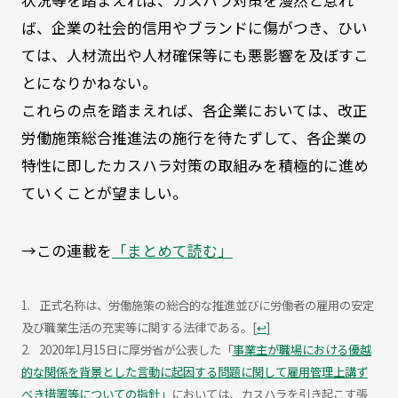
状況等を踏まえれば、カスハラ対策を漫然と怠れ
ば、企業の社会的信用やブランドに傷がつき、ひい
ては、人材流出や人材確保等にも悪影響を及ぼすこ
とになりかねない。
これらの点を踏まえれば、各企業においては、改正
労働施策総合推進法の施行を待たずして、各企業の
特性に即したカスハラ対策の取組みを積極的に進め
ていくことが望ましい。
→この連載を
「まとめて読む」
正式名称は、労働施策の総合的な推進並びに労働者の雇用の安定
及び職業生活の充実等に関する法律である。
[
↩
]
2020年1月15日に厚労省が公表した「
事業主が職場における優越
的な関係を背景とした言動に起因する問題に関して雇用管理上講ず
べき措置等についての指針」
においては、カスハラを引き起こす張