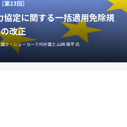
p［第23回］
力協定に関する一括適用免除規
ンの改正
士・ニューヨーク州弁護士 山﨑 陽平 氏