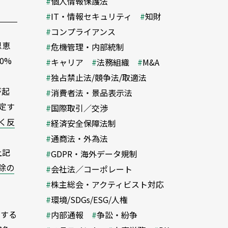
個人情報保護法
IT・情報セキュリティ
知財
コンプライアンス
恩恵
危機管理・内部統制
0%
キャリア
法務組織
M&A
独占禁止法/競争法/取適法
が起
消費者法・景品表示法
定す
国際取引／交渉
く反
経済安全保障法制
通商法・外為法
上記
GDPR・海外データ規制
除の
会社法／コーポレート
株主総会・アクティビスト対応
環境/SDGs/ESG/人権
関する
内部通報
争訟・紛争