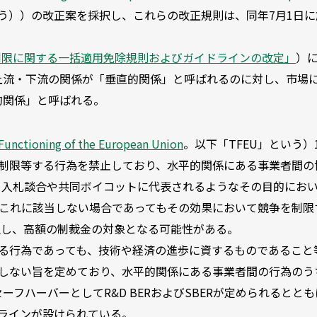
う））の改正案を採択し、これらの改正規則は、同年7月1日に
制限に関する一括適用免除規則およびガイドラインの改定」
）
上流・下流の関係が「垂直的関係」と呼ばれるのに対し、市場
的関係」と呼ばれる。
 Functioning of the European Union
。以下「TFEU」という）1
を制限等する行為を禁止しており、水平的関係にある事業者間の
、入札談合や共同ボイコットに代表されるようなその目的にお
tion）や、これに該当しない場合であってもその効果において競争を制
同条1項に抵触し、高額の制裁金の対象となる可能性がある。
うる行為であっても、技術や経済の進歩に資するものであること
用しない旨を定めており、水平的関係にある事業者間の行為のう
フハーバーとしてR&D BERおよびSBERが定められるととも
ラインが設けられている。