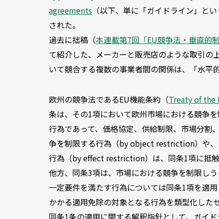
agreements
（以下、単に「ガイドライン」とい
された。
過去に拙稿（
本連載第7回「EU競争法・垂直的
て紹介した、メーカーと販売店のような取引の
いて競合する複数の事業者間の関係は、「水平
欧州の競争法であるEU機能条約（
Treaty of the
条は、その1項において欧州市場における競争
行為であって、価格協定、供給制限、市場分割
争を制限する行為（by object restric
行為（by effect restriction）は、
他方、同条3項は、市場における競争を制限し
一定要件を満たす行為については同条1項を適
かかる適用免除の対象となる行為を類型化したセー
同条1条の適用に関する解釈指針として、ガイド