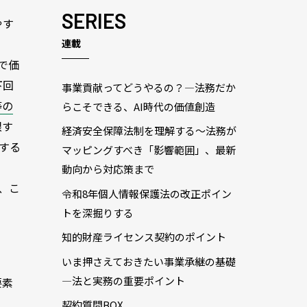
SERIES
やす
連載
間で価
下回
事業貢献ってどうやるの？―法務だか
等の
らこそできる、AI時代の価値創造
限す
経済安全保障法制を理解する～法務が
触する
マッピングすべき「影響範囲」、最新
動向から対応策まで
り、こ
令和8年個人情報保護法の改正ポイン
トを深掘りする
知的財産ライセンス契約のポイント
いま押さえておきたい事業承継の基礎
―法と実務の重要ポイント
要素
契約質問BOX