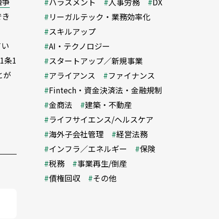
競争
ハラスメント
人事労務
DX
でき
リーガルテック・業務効率化
スキルアップ
てい
AI・テクノロジー
1条1
スタートアップ／新規事業
とが
アライアンス
ファイナンス
Fintech・資金決済法・金融規制
金商法
建築・不動産
ライフサイエンス/ヘルスケア
海外子会社管理
経営法務
インフラ／エネルギー
保険
税務
事業再生/倒産
債権回収
その他