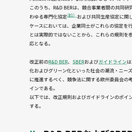
このうち、R&D BERは、競合事業者間の共同
注1）
わゆる専門化協定
および共同生産協定に関
ケースにおいては、企業同士がこれらの協定を
とは実際的ではないことから、これらの規則を
応となる。
改正前の
R&D BER
、
SBER
および
ガイドライン
は
化およびグリーン化といった社会の潮流・ニー
に推進するべく、競争法に関する欧州委員会の
インである。
以下では、改正規則およびガイドラインのポイ
する。