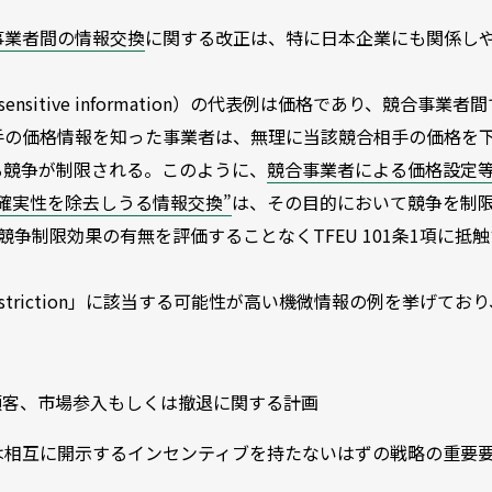
事業者間の情報交換
に関する改正は、特に日本企業にも関係し
ensitive information）の代表例は価格であり、競合事業者
手の価格情報を知った事業者は、無理に当該競合相手の価格を
る競争が制限される。このように、
競合事業者による価格設定
確実性を除去しうる情報交換”
は、その目的において競争を制
て、実際の競争制限効果の有無を評価することなくTFEU 101条1項に抵
restriction」に該当する可能性が高い機微情報の例を挙げてお
顧客、市場参入もしくは撤退に関する計画
は相互に開示するインセンティブを持たないはずの戦略の重要