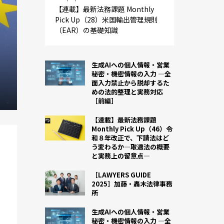
【連載】最新法務課題 Monthly
Pick Up（28）米国輸出管理規則
（EAR）の基礎知識
生成AIへの個人情報・営業
秘密・機密情報の入力 ―全
面入力禁止から脱却するた
めの法的整理と実務対応
［前編］
【連載】最新法務課題
Monthly Pick Up（46）令
和８年改正で、下請法はど
う変わるか―取適法の概要
と実務上の留意点―
［LAWYERS GUIDE
2025］加藤・轟木法律事務
所
生成AIへの個人情報・営業
秘密・機密情報の入力 ―全