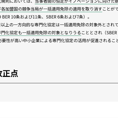
正規則においては、
当事者間の協定がイノベーションに向けた
び各加盟国の競争当局が一括適用免除の適用を取り消す
ことが
R 10条および11条、SBER 6条および7条）。
事者以上の一方向的な専門化協定は一括適用免除の対象外とされ
専門化協定も一括適用免除の対象となりうる
こととされ（SBER 
の必要性が高い中小企業による専門化協定の活用が促進されるこ
改正点