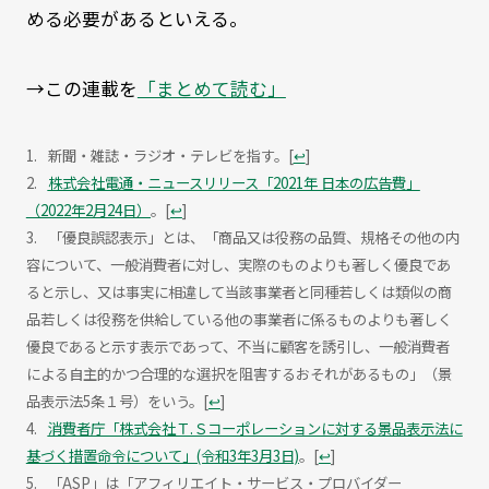
める必要があるといえる。
→この連載を
「まとめて読む」
新聞・雑誌・ラジオ・テレビを指す。
[
↩
]
株式会社電通・ニュースリリース「2021年 日本の広告費」
（2022年2月24日）
。
[
↩
]
「優良誤認表示」とは、「商品又は役務の品質、規格その他の内
容について、一般消費者に対し、実際のものよりも著しく優良であ
ると示し、又は事実に相違して当該事業者と同種若しくは類似の商
品若しくは役務を供給している他の事業者に係るものよりも著しく
優良であると示す表示であって、不当に顧客を誘引し、一般消費者
による自主的かつ合理的な選択を阻害するおそれがあるもの」（景
品表示法5条１号）をいう。
[
↩
]
消費者庁「株式会社Ｔ.Ｓコーポレーションに対する景品表示法に
基づく措置命令について」(令和3年3月3日)
。
[
↩
]
「ASP」は「アフィリエイト・サービス・プロバイダー