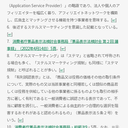
（Application Service Provider）」の略語であり、法人や個人のア
フィリエイターを幅広く募り、アフィリエイトネットワークを構築
し、広告主とマッチングさせる機能を持つ事業者を意味する。
[
↩
]
後述するステルスマーケティングを意識した記載となっている。
[
↩
]
消費者庁景品表示法検討会事務局「景品表示法検討会 第２回 議
事録」（2022年4月14日）5頁
。
[
↩
]
「ステルスマーケティング」は「ステマ」と省略されて呼称され
る場合も多く、「ステルスマーケティング規制」も同様に「ステマ
規制」と呼ばれることが多い。
[
↩
]
「有利誤認表示」とは、「商品又は役務の価格その他の取引条件
について、実際のもの又は当該事業者と同種若しくは類似の商品若
しくは役務を供給している他の事業者に係るものよりも取引の相手
方に著しく有利であると一般消費者に誤認される表示であって、不
当に顧客を誘引し、一般消費者による自主的かつ合理的な選択を阻
害するおそれがあると認められるもの」（景品表示法５条２号）を
いう。
[
↩
]
消費者庁景品表示法検討会事務局・前掲注9
・5頁。なお、Ⅲ⑧