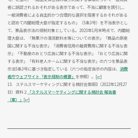
者に誤認されるおそれがある表示であって、不当に顧客を誘引し、
一般消費者による自主的かつ合理的な選択を阻害するおそれがある
と認めて内閣総理大臣が指定するもの」（5条3号）を不当表示とし
て、景品表示法の規制対象としている。2023年1月末時点で、内閣総
理大臣は、「無果汁の清涼飲料水等についての表示」「商品の原産
国に関する不当な表示」「消費者信用の融資費用に関する不当な表
示」「不動産のおとり広告に関する不当な表示」「おとり広告に関
する表示」「有料老人ホームに関する不当な表示」の六つを景品表
示法5条3号に基づき指定している（六つの指定告示の内容は、
消費
者庁ウェブサイト「表示規制の概要」
を参照）。
[
↩
]
ステルスマーケティングに関する検討会第8回（2022年12月27
日）資料２
「ステルスマーケティングに関する検討会 報告書
（案）」
[
↩
]