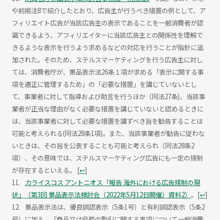
や前掲注8で紹介したとおり、広告主が行うべき措置の例として、ア
フィリエイト広告が当該広告主の表示であることを一般消費者が認
識できるよう、アフィリエイターに当該広告主との関係性を理解で
きるような表示を行うよう求めるなどの対応を行うことが指針に追
加された。そのため、ステルスマーケティングを行う広告主に対し
ては、消費者庁が、景品表示法26条１項が求める「表示に関する事
項を適正に管理するため」の「必要な措置」を講じていないとし
て、事業者に対して指導および助言を行うほか（同法27条)、当該事
業者が正当な理由がなく必要な措置を講じていないと認めるときに
は、当該事業者に対して必要な措置を講ずべき旨を勧告することは
可能と考えられる(同法28条1項)。また、当該事業者が勧告に従わな
いときは、その旨を公表することも可能と考えられ（同法28条2
項）、その意味では、ステルスマーケティング広告にも一定の規制
が存在するといえる。
[
↩
]
カライスコス アントニオス「報告 海外における広告規制の現
状」（第3回 景品表示法検討会（2022年5月12日開催）資料2）
。
[
↩
]
景品表示法は、優良誤認表示（5条1号）と有利誤認表示（5条2
号）に加え、「商品又は役務の取引に関する事項について一般消費