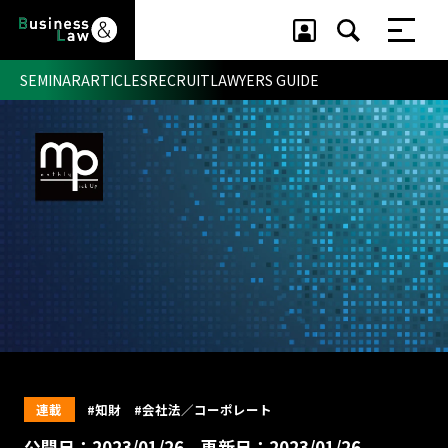
SEMINAR
ARTICLES
RECRUIT
LAWYERS GUIDE
セミナー ・ 記事
セミナー
記事
リクルート
連載
#知財
#会社法／コーポレート
公開日：2023/01/26
更新日：2023/01/26