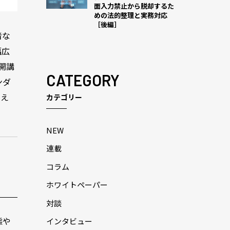
面入力禁止から脱却するた
めの法的整理と実務対応
［後編］
者な
幅広
開講
CATEGORY
ンダ
交え
カテゴリー
NEW
連載
コラム
ホワイトペーパー
対談
態や
インタビュー