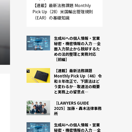
【連載】最新法務課題 Monthly
Pick Up（28）米国輸出管理規則
（EAR）の基礎知識
生成AIへの個人情報・営業
秘密・機密情報の入力 ―全
面入力禁止から脱却するた
めの法的整理と実務対応
［前編］
【連載】最新法務課題
Monthly Pick Up（46）令
和８年改正で、下請法はど
う変わるか―取適法の概要
と実務上の留意点―
［LAWYERS GUIDE
2025］加藤・轟木法律事務
所
生成AIへの個人情報・営業
秘密・機密情報の入力 ―全