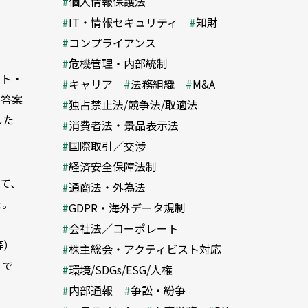
個人情報保護法
IT・情報セキュリティ
知財
コンプライアンス
危機管理・内部統制
スト・
キャリア
法務組織
M&A
削答案
独占禁止法/競争法/取適法
した
消費者法・景品表示法
国際取引／交渉
経済安全保障法制
て、
通商法・外為法
た。
GDPR・海外データ規制
会社法／コーポレート
等）
株主総会・アクティビスト対応
うで
環境/SDGs/ESG/人権
内部通報
争訟・紛争