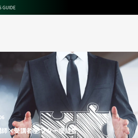
S GUIDE
06
講師×受講者 アフター座談会