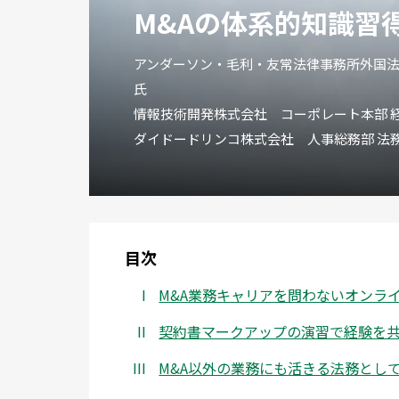
M&Aの体系的知識習
アンダーソン・毛利・友常法律事務所外国法
氏
情報技術開発株式会社 コーポレート本部 経営
ダイドードリンコ株式会社 人事総務部 法務グ
目次
M&A業務キャリアを問わないオンラ
契約書マークアップの演習で経験を
M&A以外の業務にも活きる法務として