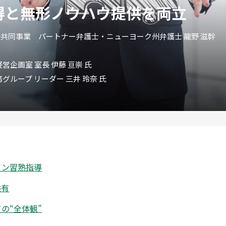
得と無形ノウハウ提供を両立
共同事業 パートナー弁護士・ニューヨーク州弁護士 龍野 滋幹
企画室 室長 伊藤 亘崇 氏
ループ リーダー 三井 玲奈 氏
イン習熟指導
共有
の“全体観”