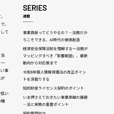
SERIES
て、
連載
とで、
として
事業貢献ってどうやるの？―法務だか
らこそできる、AI時代の価値創造
経済安全保障法制を理解する～法務が
。当
マッピングすべき「影響範囲」、最新
ァー
動向から対応策まで
ない事
令和8年個人情報保護法の改正ポイン
れが
トを深掘りする
知的財産ライセンス契約のポイント
の低い
いま押さえておきたい事業承継の基礎
の機
―法と実務の重要ポイント
契約質問BOX