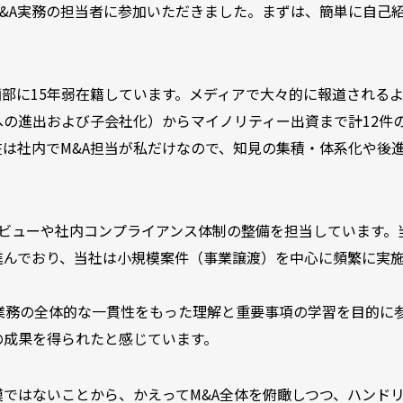
&A実務の担当者に参加いただきました。まずは、簡単に自己
営企画部に15年弱在籍しています。メディアで大々的に報道される
の進出および子会社化）からマイノリティー出資まで計12件
在は社内でM&A担当が私だけなので、知見の集積・体系化や後
レビューや社内コンプライアンス体制の整備を担当しています。
進んでおり、当社は小規模案件（事業譲渡）を中心に頻繁に実
A業務の全体的な一貫性をもった理解と重要事項の学習を目的に
の成果を得られたと感じています。
ではないことから、かえってM&A全体を俯瞰しつつ、ハンド