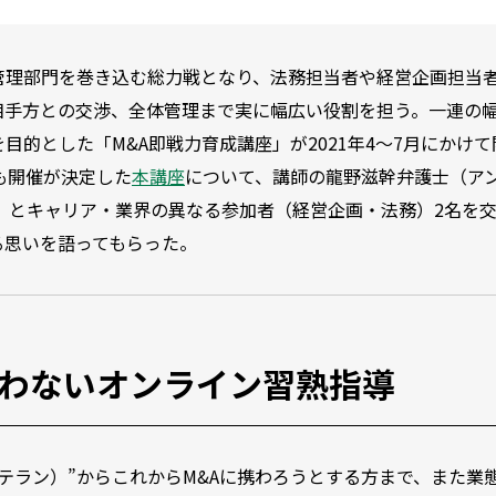
管理部門を巻き込む総力戦となり、法務担当者や経営企画担当
相手方との交渉、全体管理まで実に幅広い役割を担う。一連の
目的とした「M&A即戦力育成講座」が2021年4〜7月にかけて
にも開催が決定した
本講座
について、講師の龍野滋幹弁護士（ア
）とキャリア・業界の異なる参加者（経営企画・法務）2名を
る思いを語ってもらった。
問わないオンライン習熟指導
ベテラン）”からこれからM&Aに携わろうとする方まで、また業