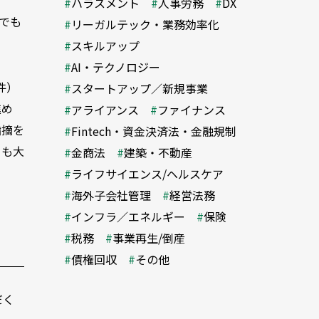
ハラスメント
人事労務
DX
でも
リーガルテック・業務効率化
スキルアップ
AI・テクノロジー
件）
スタートアップ／新規事業
進め
アライアンス
ファイナンス
指摘を
Fintech・資金決済法・金融規制
らも大
金商法
建築・不動産
ライフサイエンス/ヘルスケア
海外子会社管理
経営法務
インフラ／エネルギー
保険
税務
事業再生/倒産
債権回収
その他
だく