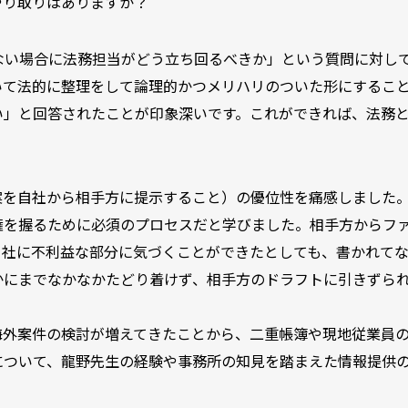
やり取りはありますか？
ない場合に法務担当がどう立ち回るべきか」という質問に対し
いて法的に整理をして論理的かつメリハリのついた形にするこ
い」と回答されたことが印象深いです。これができれば、法務
案を自社から相手方に提示すること）の優位性を痛感しました
権を握るために必須のプロセスだと学びました。相手方からフ
自社に不利益な部分に気づくことができたとしても、書かれて
かにまでなかなかたどり着けず、相手方のドラフトに引きずら
海外案件の検討が増えてきたことから、二重帳簿や現地従業員
について、龍野先生の経験や事務所の知見を踏まえた情報提供