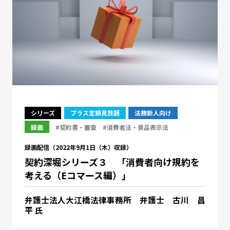
シリーズ
プラス定額見放題
法務新人向け
録画
#契約書・審査
#消費者法・景品表示法
録画配信（2022年9月1日（木）収録）
契約深堀シリーズ３ 「消費者向け規約を
考える（Eコマース編）」
弁護士法人大江橋法律事務所 弁護士 古川 昌
平 氏