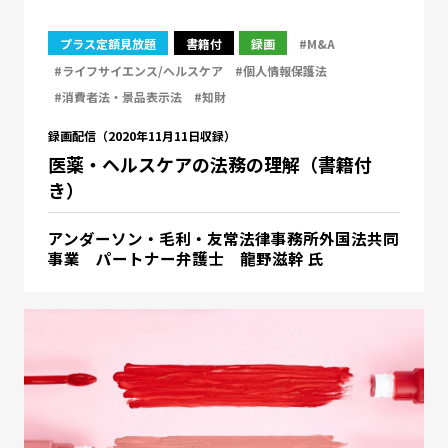
プラス定額見放題
書籍付
録画
#M&A
#ライフサイエンス/ヘルスケア
#個人情報保護法
#消費者法・景品表示法
#知財
録画配信（2020年11月11日収録）
医薬・ヘルスケアの法務の理解（書籍付
き）
アンダーソン・毛利・友常法律事務所外国法共同
事業 パートナー弁護士 龍野滋幹 氏