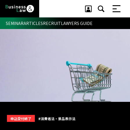
SEMINAR
ARTICLES
RECRUIT
LAWYERS GUIDE
セミナー ・ 記事
セミナー
記事
リクルート
申込受付終了
#消費者法・景品表示法