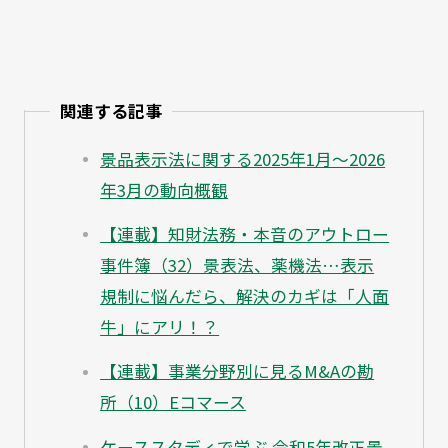
関連する記事
景品表示法に関する2025年1月～2026
年3月の動向概観
【連載】知財法務・本音のアウトロー
事件簿（32）景表法、薬機法…表示
規制に悩んだら、解決のカギは「人面
牛」にアリ！？
【連載】事業分野別に見るM&Aの勘
所（10）Eコマース
ケーススタディで学ぶ 令和5年改正景