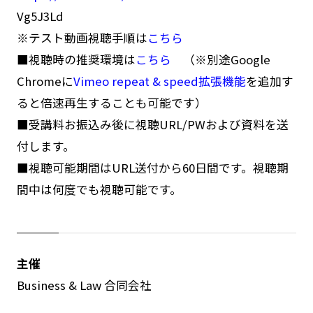
Vg5J3Ld
※テスト動画視聴手順は
こちら
■視聴時の推奨環境は
こちら
（※別途Google
Chromeに
Vimeo repeat & speed拡張機能
を追加す
ると倍速再生することも可能です）
■受講料お振込み後に視聴URL/PWおよび資料を送
付します。
■視聴可能期間はURL送付から60日間です。視聴期
間中は何度でも視聴可能です。
主催
Business & Law 合同会社