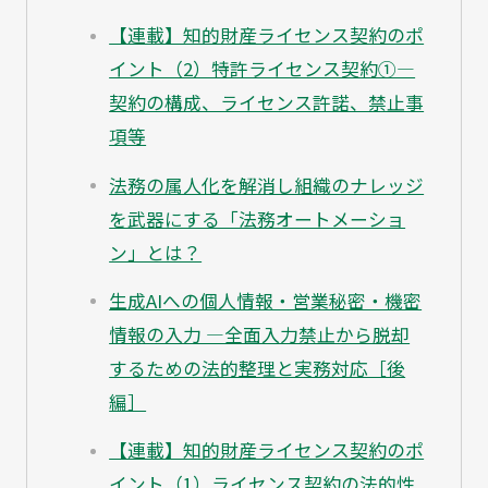
【連載】知的財産ライセンス契約のポ
イント（2）特許ライセンス契約①—
契約の構成、ライセンス許諾、禁止事
項等
法務の属人化を解消し組織のナレッジ
を武器にする「法務オートメーショ
ン」とは？
生成AIへの個人情報・営業秘密・機密
情報の入力 ―全面入力禁止から脱却
するための法的整理と実務対応［後
編］
【連載】知的財産ライセンス契約のポ
イント（1）ライセンス契約の法的性