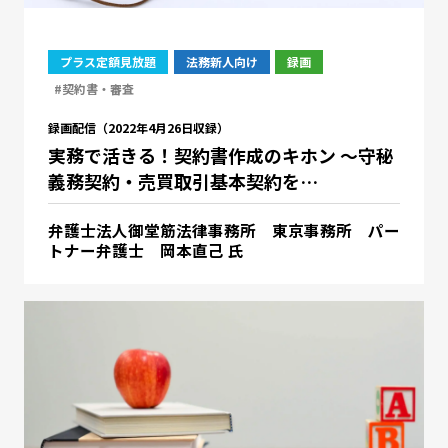
プラス定額見放題
法務新人向け
録画
#契約書・審査
録画配信（2022年4月26日収録）
実務で活きる！契約書作成のキホン ～守秘
義務契約・売買取引基本契約を…
弁護士法人御堂筋法律事務所 東京事務所 パー
トナー弁護士 岡本直己 氏