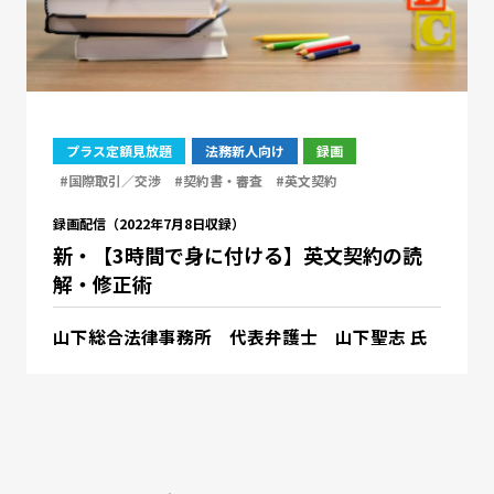
プラス定額見放題
法務新人向け
録画
#国際取引／交渉
#契約書・審査
#英文契約
録画配信（2022年7月8日収録）
新・【3時間で身に付ける】英文契約の読
解・修正術
山下総合法律事務所 代表弁護士 山下聖志 氏