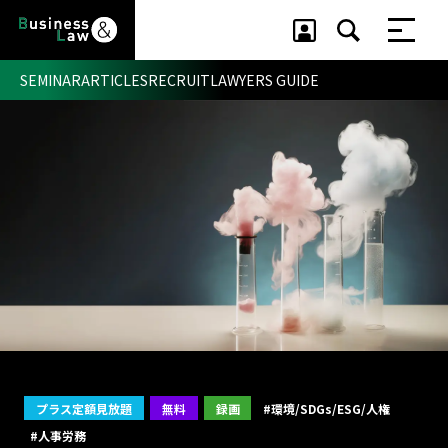
SEMINAR
ARTICLES
RECRUIT
LAWYERS GUIDE
セミナー ・ 記事
セミナー
記事
リクルート
プラス定額見放題
無料
録画
#環境/SDGs/ESG/人権
#人事労務