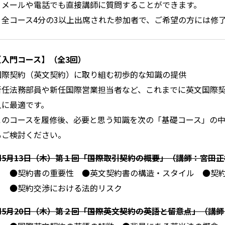
・メールや電話でも直接講師に質問することができます。
・全コース4分の3以上出席された参加者で、ご希望の方には修
【入門コース】（全3回）
国際契約（英文契約）に取り組む初歩的な知識の提供
新任法務部員や新任国際営業担当者など、これまでに英文国際
人に最適です。
このコースを履修後、必要と思う知識を次の「基礎コース」の
もご検討ください。
■5月13日（木）第１回「国際取引契約の概要」（講師：宮田正
●契約書の重要性 ●英文契約書の構造・スタイル ●
●契約交渉における法的リスク
■5月20日（木）第２回「国際英文契約の英語と留意点」（講