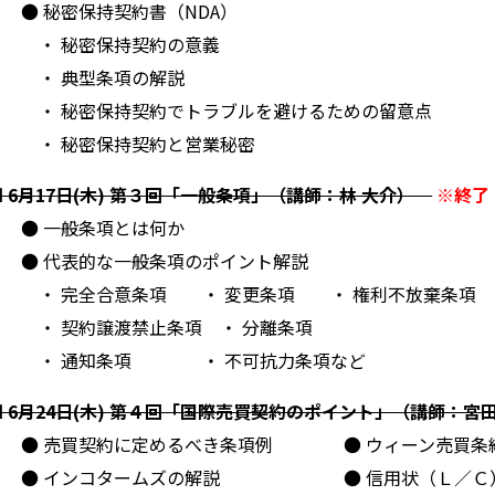
● 秘密保持契約書（NDA）
・ 秘密保持契約の意義
・ 典型条項の解説
・ 秘密保持契約でトラブルを避けるための留意点
・ 秘密保持契約と営業秘密
■ 6月17日(木) 第３回「一般条項」（講師：林 大介）
※終了
● 一般条項とは何か
● 代表的な一般条項のポイント解説
・ 完全合意条項 ・ 変更条項 ・ 権利不放棄条項
・ 契約譲渡禁止条項 ・ 分離条項
・ 通知条項 ・ 不可抗力条項など
■ 6月24日(木) 第４回「国際売買契約のポイント」（講師：宮田
● 売買契約に定めるべき条項例 ● ウィーン売買条約
● インコタームズの解説 ● 信用状（Ｌ／Ｃ）