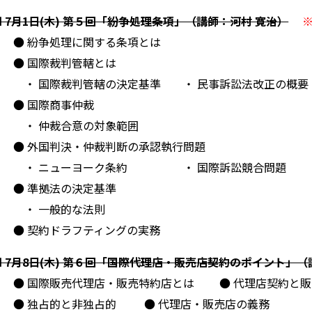
■ 7月1日(木) 第５回「紛争処理条項」（講師：河村 寛治）
● 紛争処理に関する条項とは
● 国際裁判管轄とは
・ 国際裁判管轄の決定基準 ・ 民事訴訟法改正の概要
● 国際商事仲裁
・ 仲裁合意の対象範囲
● 外国判決・仲裁判断の承認執行問題
・ ニューヨーク条約 ・ 国際訴訟競合問題
● 準拠法の決定基準
・ 一般的な法則
● 契約ドラフティングの実務
■ 7月8日(木) 第６回「国際代理店・販売店契約のポイント」（
● 国際販売代理店・販売特約店とは ● 代理店契約と販
● 独占的と非独占的 ● 代理店・販売店の義務