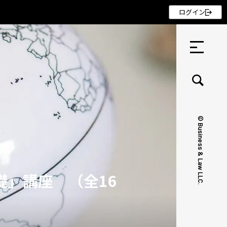
ログイン
© Business & Law LLC.
セミナー ・ 記事
セミナー
礎」講座 （全16
記事
リクルート