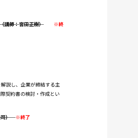
」（講師：宮田正樹）
※終
を解説し、企業が締結する主
国際契約書の検討・作成とい
田浩司）
※終了