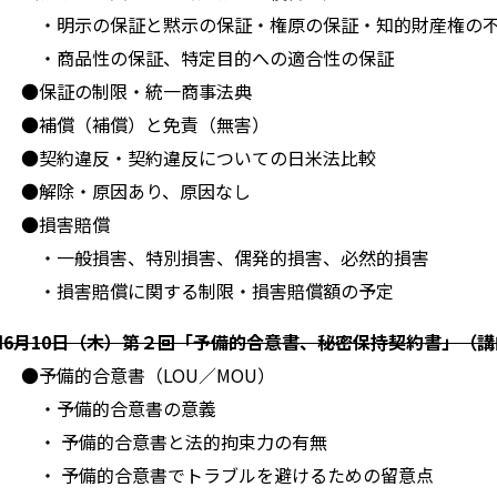
・明示の保証と黙示の保証・権原の保証・知的財産権の不
・商品性の保証、特定目的への適合性の保証
●保証の制限・統一商事法典
●補償（補償）と免責（無害）
●契約違反・契約違反についての日米法比較
●解除・原因あり、原因なし
●損害賠償
・一般損害、特別損害、偶発的損害、必然的損害
・損害賠償に関する制限・損害賠償額の予定
■6月10日（木）第２回「予備的合意書、秘密保持契約書」（
●予備的合意書（LOU／MOU）
・予備的合意書の意義
・ 予備的合意書と法的拘束力の有無
・ 予備的合意書でトラブルを避けるための留意点