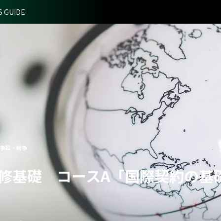
S GUIDE
#争訟・紛争
務研修基礎 コースA「国際契約の基