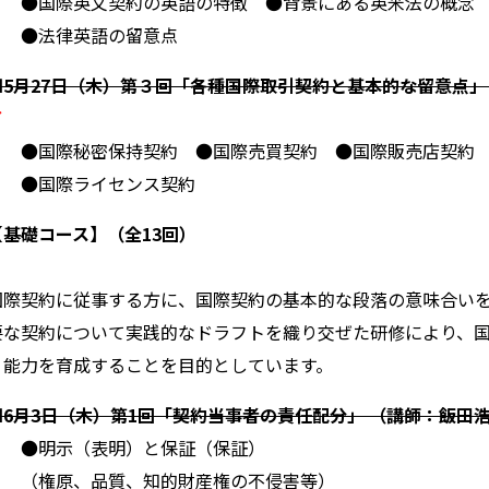
●国際英文契約の英語の特徴 ●背景にある英米法の概念
●法律英語の留意点
■5月27日（木）第３回「各種国際取引契約と基本的な留意点
了
●国際秘密保持契約 ●国際売買契約 ●国際販売店契約
●国際ライセンス契約
【基礎コース】（全13回）
国際契約に従事する方に、国際契約の基本的な段落の意味合い
要な契約について実践的なドラフトを織り交ぜた研修により、
う能力を育成することを目的としています。
■6月3日（木）第1回「契約当事者の責任配分」 （講師：飯
●明示（表明）と保証（保証）
（権原、品質、知的財産権の不侵害等）