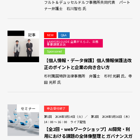
フルト＆デュッセルドルフ事務所共同代表 パート
ナー弁護士 石川智也 氏
記事
NEW
Q&A
LAWYERS GUIDE 企業がえらぶ、法務
重要課題2026
Sponsored
【個人情報・データ保護】個人情報保護法改
正のポイントと企業の向き合い方
杉村萬国特許法律事務所 弁護士 杉村 光嗣 氏、寺
田 光邦 氏
セミナー
申込受付終了
第1回 2024年5月14日（火）／ 第2回 2024年5月16日（木）
14：00 ～ 16：00 ライブ配信
【全2回・webワークショップ】AI開発・利
用における課題の全体像整理と ガバナンスガ