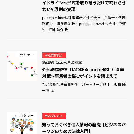
イドライン～形式を取り繕うだけで終わらせ
ないAI原則の実現
principledrive法律事務所／株式会社 弁護士・代表
取締役 渡邊満久 氏、principledrive株式会社 取締
役 田中陽介 氏
セミナー
申込受付終了
録画配信（2023年6月6日収録）
外部送信規律（いわゆるcookie規制）直前
対策～事業者の悩むポイントを踏まえて
ひかり総合法律事務所 パートナー弁護士 板倉 陽
一郎 氏
セミナー
申込受付終了
知っておくべき個人情報の基礎【ビジネスパ
ーソンのための法律入門】