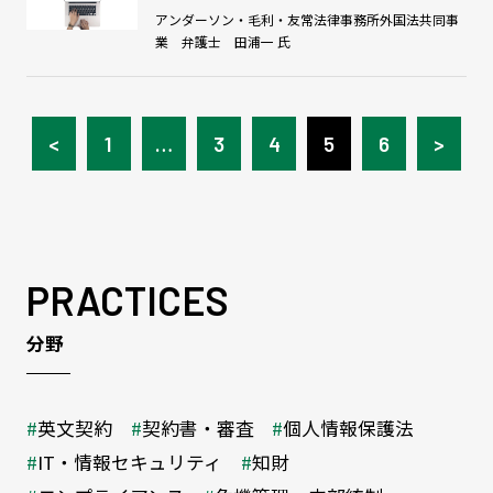
アンダーソン・毛利・友常法律事務所外国法共同事
業 弁護士 田浦一 氏
<
1
…
3
4
5
6
>
PRACTICES
分野
英文契約
契約書・審査
個人情報保護法
IT・情報セキュリティ
知財