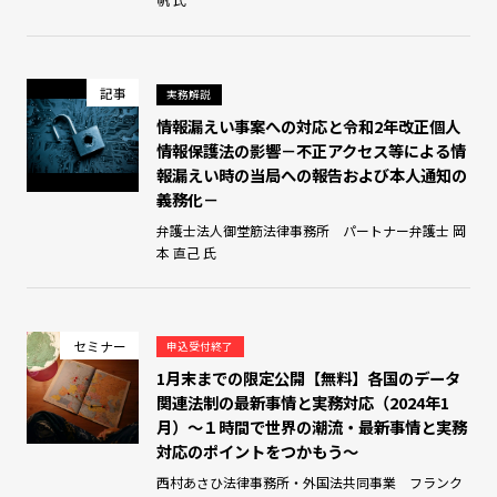
記事
実務解説
情報漏えい事案への対応と令和2年改正個人
情報保護法の影響－不正アクセス等による情
報漏えい時の当局への報告および本人通知の
義務化－
弁護士法人御堂筋法律事務所 パートナー弁護士 岡
本 直己 氏
セミナー
申込受付終了
1月末までの限定公開【無料】各国のデータ
関連法制の最新事情と実務対応（2024年1
月）～１時間で世界の潮流・最新事情と実務
対応のポイントをつかもう～
西村あさひ法律事務所・外国法共同事業 フランク