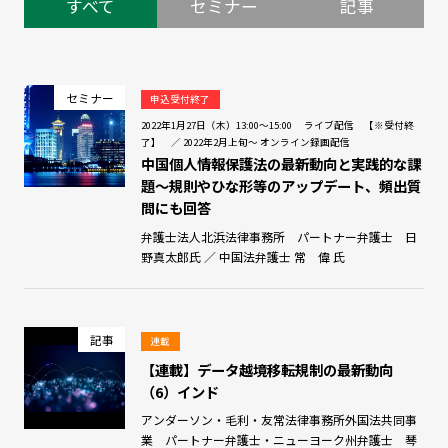
すべて
セミナー
記事
セミナー
申込受付終了
2022年1月27日（木）13:00～15:00 ライブ配信 【※受付終
了】 ／ 2022年2月上旬～ オンライン録画配信
中国個人情報保護法の最新動向と実践的な課
題～規則やひな形等のアップデート、頻出質
問にも回答
弁護士法人北浜法律事務所 パートナー弁護士 日
野真太郎氏 ／ 中国法弁護士 常 偉 氏
記事
連載
【連載】データ越境移転規制の最新動向
（6）インド
アンダーソン・毛利・友常法律事務所外国法共同事
業 パートナー弁護士・ニューヨーク州弁護士 琴