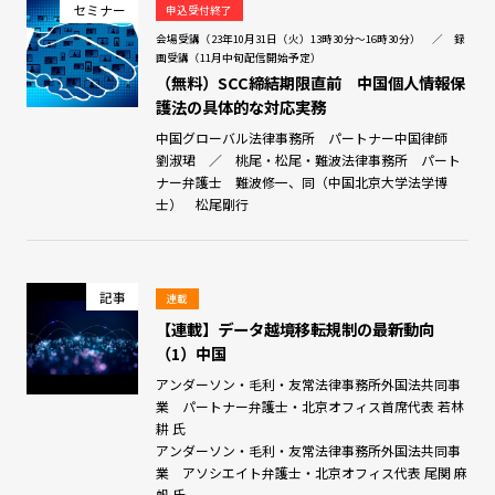
セミナー
申込受付終了
会場受講（23年10月31日（火）13時30分～16時30分） ／ 録
画受講（11月中旬配信開始予定）
（無料）SCC締結期限直前 中国個人情報保
護法の具体的な対応実務
中国グローバル法律事務所 パートナー中国律師
劉淑珺 ／ 桃尾・松尾・難波法律事務所 パート
ナー弁護士 難波修一、同（中国北京大学法学博
士） 松尾剛行
記事
連載
【連載】データ越境移転規制の最新動向
（1）中国
アンダーソン・毛利・友常法律事務所外国法共同事
業 パートナー弁護士・北京オフィス首席代表 若林
耕 氏
アンダーソン・毛利・友常法律事務所外国法共同事
業 アソシエイト弁護士・北京オフィス代表 尾関 麻
帆 氏