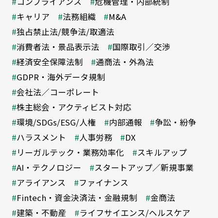
コンプライアンス
危機管理・内部統制
キャリア
法務組織
M&A
独占禁止法/競争法/取適法
消費者法・景品表示法
国際取引／交渉
経済安全保障法制
通商法・外為法
GDPR・海外データ規制
会社法／コーポレート
株主総会・アクティビスト対応
環境/SDGs/ESG/人権
内部通報
争訟・紛争
ハラスメント
人事労務
DX
リーガルテック・業務効率化
スキルアップ
AI・テクノロジー
スタートアップ／新規事業
アライアンス
ファイナンス
Fintech・資金決済法・金融規制
金商法
建築・不動産
ライフサイエンス/ヘルスケア