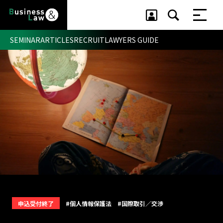
SEMINAR
ARTICLES
RECRUIT
LAWYERS GUIDE
セミナー ・ 記事
セミナー
記事
リクルート
申込受付終了
#個人情報保護法
#国際取引／交渉