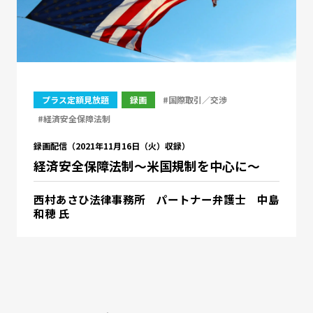
プラス定額見放題
録画
#国際取引／交渉
#経済安全保障法制
録画配信（2021年11月16日（火）収録）
経済安全保障法制～米国規制を中心に～
西村あさひ法律事務所 パートナー弁護士 中島
和穂 氏