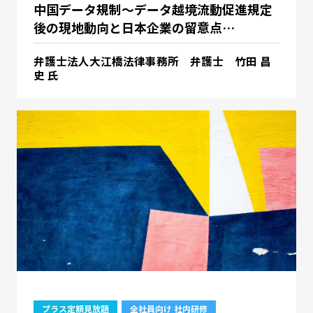
中国データ規制～データ越境流動促進規定
後の現地動向と日本企業の留意点…
弁護士法人大江橋法律事務所 弁護士 竹田 昌
史 氏
プラス定額見放題
全社員向け 社内研修