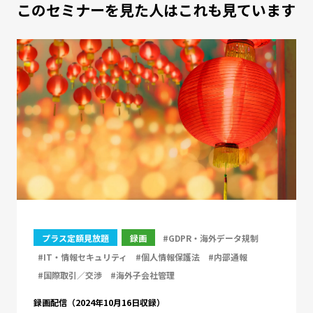
このセミナーを見た人はこれも見ています
プラス定額見放題
録画
#GDPR・海外データ規制
#IT・情報セキュリティ
#個人情報保護法
#内部通報
#国際取引／交渉
#海外子会社管理
録画配信（2024年10月16日収録）