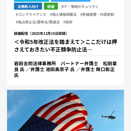
法務新人向け
録画
#IT・情報セキュリティ
#コンプライアンス
#個人情報保護法
#危機管理・内部統制
#独占禁止法/競争法/取適法
#知財
録画配信（2023年12月15日収録）
＜令和5年改正法を踏まえて＞ここだけは押
さえておきたい不正競争防止法…
岩田合同法律事務所 パートナー弁護士 松田章
良 氏 ／弁護士 池田美奈子 氏 ／弁護士 関口彰正
氏