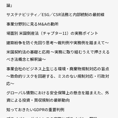
論」
サステナビリティ／ESG／CSR法務と内部統制の最前線
事業分野別に見るM&Aの勘所
場面別 米国倒産法（チャプター11）の実務ポイント
建築紛争を防ぐ先回り思考～裁判例や実務例を踏まえて～
米国契約法の基礎と応用 ～実務に取り組むうえで押さえる
べき法概念と解釈論～
事業会社のビジネス上生じる環境・廃棄物規制対応の盲点
～致命的リスクを回避する、ミスのない規制対応・行政対
応～
グローバル情勢における安全保障上の懸念を踏まえた、外
資による投資・買収規制の最新動向
知っておきたいGDPRの重要判例