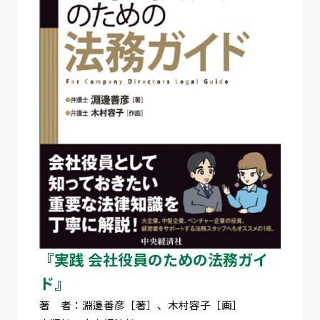
『実践 会社役員のための法務ガイ
ド』
著 者：淵邊善彦［著］、木村容子［画］