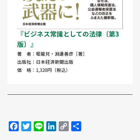
『ビジネス常識としての法律〔第3
版〕』
著 者：堀龍兒・淵邊善彦［著］
出版社：日本経済新聞出版
価 格：1,320円（税込）
Facebook
Twitter
Line
LinkedIn
Copy
共
Link
有