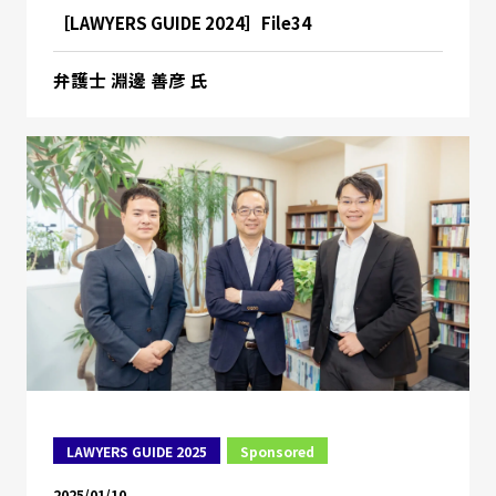
［LAWYERS GUIDE 2024］File34
弁護士 淵邊 善彦 氏
LAWYERS GUIDE 2025
Sponsored
2025/01/10