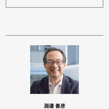
淵邊 善彦