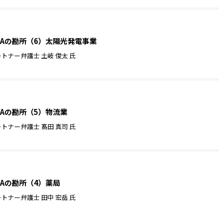
Aの勘所（6）太陽光発電事業
ナー弁護士 土岐 俊太 氏
Aの勘所（5）物流業
ナー弁護士 髙田 真司 氏
Aの勘所（4）薬局
ナー弁護士 田中 宏岳 氏