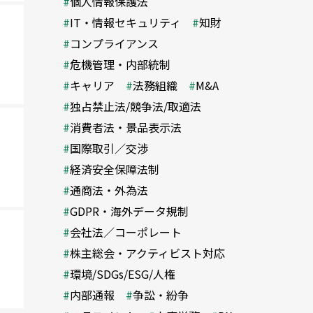
個人情報保護法
IT・情報セキュリティ
知財
コンプライアンス
危機管理・内部統制
キャリア
法務組織
M&A
独占禁止法/競争法/取適法
消費者法・景品表示法
国際取引／交渉
経済安全保障法制
通商法・外為法
GDPR・海外データ規制
会社法／コーポレート
株主総会・アクティビスト対応
環境/SDGs/ESG/人権
内部通報
争訟・紛争