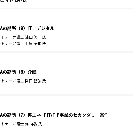
 小林 直弥 氏
Aの勘所（9）IT／デジタル
ナー弁護士 浦田 悠一 氏
ナー弁護士 上原 拓也 氏
Aの勘所（8）介護
ナー弁護士 関口 智弘 氏
の勘所（7）再エネ_FIT/FIP事業のセカンダリー案件
ナー弁護士 澤 祥雅 氏