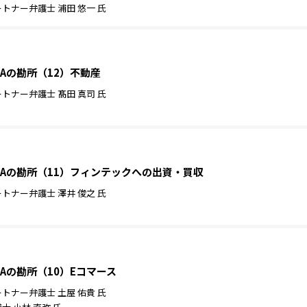
ナー弁護士 浦田 悠一 氏
Aの勘所（12）不動産
ナー弁護士 髙田 真司 氏
Aの勘所（11）フィンテックへの出資・買収
ナー弁護士 澤井 俊之 氏
Aの勘所（10）Eコマース
ナー弁護士 土屋 佑貴 氏