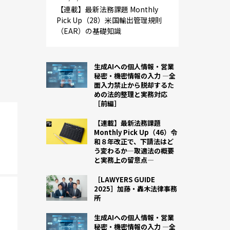
【連載】最新法務課題 Monthly
Pick Up（28）米国輸出管理規則
（EAR）の基礎知識
生成AIへの個人情報・営業
秘密・機密情報の入力 ―全
面入力禁止から脱却するた
めの法的整理と実務対応
［前編］
【連載】最新法務課題
Monthly Pick Up（46）令
和８年改正で、下請法はど
う変わるか―取適法の概要
と実務上の留意点―
［LAWYERS GUIDE
2025］加藤・轟木法律事務
所
生成AIへの個人情報・営業
秘密・機密情報の入力 ―全