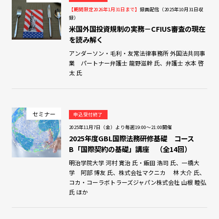
【期間限定2026年1月31日まで】
録画配信（2025年10月31日収
録）
米国外国投資規制の実務－CFIUS審査の現在
を読み解く
アンダーソン・毛利・友常法律事務所 外国法共同事
業 パートナー弁護士 龍野滋幹 氏、弁護士 水本 啓
太 氏
セミナー
申込受付終了
2025年11月7日（金）より毎週19:00～21:00開催
2025年度GBL国際法務研修基礎 コース
B「国際契約の基礎」講座 （全14回）
明治学院大学 河村 寛治 氏・飯田 浩司 氏、一橋大
学 阿部 博友 氏、株式会社マクニカ 林 大介 氏、
コカ・コーラボトラーズジャパン株式会社 山根 睦弘
氏 ほか