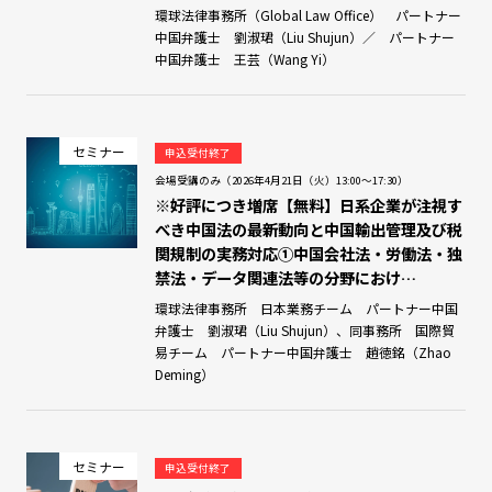
環球法律事務所（Global Law Office） パートナー
中国弁護士 劉淑珺（Liu Shujun）／ パートナー
中国弁護士 王芸（Wang Yi）
セミナー
申込受付終了
会場受講のみ（2026年4月21日（火）13:00～17:30）
※好評につき増席【無料】日系企業が注視す
べき中国法の最新動向と中国輸出管理及び税
関規制の実務対応➀中国会社法・労働法・独
禁法・データ関連法等の分野におけ…
環球法律事務所 日本業務チーム パートナー中国
弁護士 劉淑珺（Liu Shujun）、同事務所 国際貿
易チーム パートナー中国弁護士 趙徳銘（Zhao
Deming）
セミナー
申込受付終了