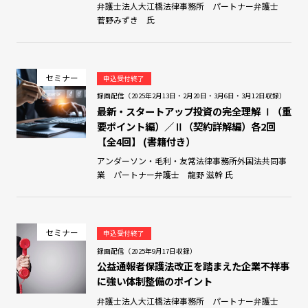
弁護士法人大江橋法律事務所 パートナー弁護士
菅野みずき 氏
セミナー
申込受付終了
録画配信（2025年2月13日・2月20日・3月6日・3月12日収録）
最新・スタートアップ投資の完全理解 Ⅰ（重
要ポイント編）／Ⅱ（契約詳解編）各2回
【全4回】 (書籍付き）
アンダーソン・毛利・友常法律事務所外国法共同事
業 パートナー弁護士 龍野 滋幹 氏
セミナー
申込受付終了
録画配信（2025年9月17日収録）
公益通報者保護法改正を踏まえた企業不祥事
に強い体制整備のポイント
弁護士法人大江橋法律事務所 パートナー弁護士