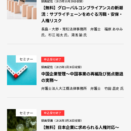
録画配信（2025年10月29日収録）
【無料】グローバルコンプライアンスの新潮
流：サプライチェーンをめぐる汚職・安保・
人権リスク
長島・大野・常松法律事務所 弁護士 福原 あゆみ
氏、杉江 裕太 氏、湯浅 諭 氏
セミナー
申込受付終了
録画配信（2025年1月30日収録）
中国企業管理～中国事業の再編及び拠点撤退
の実務～
弁護士法人大江橋法律事務所 弁護士 竹田 昌史 氏
セミナー
申込受付終了
録画受講（2026年3月26日収録）
【無料】日本企業に求められる人権対応～