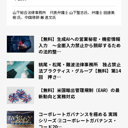
山下総合法律事務所 代表弁護士 山下聖志氏、弁護士 田邉美
樹 氏、中国律師 厳 逸文氏
【無料】生成AIへの営業秘密・機密情報
入力 ～全面入力禁止から脱却するため
の法的整…
桃尾・松尾・難波法律事務所 独占禁止
法プラクティス・グループ【無料】第14
回 押さ…
【無料】米国輸出管理規制（EAR）の最
新動向と実務対応
コーポレートガバナンスを極める 実践
シリーズ ②コーポレートガバナンス・
コード20…