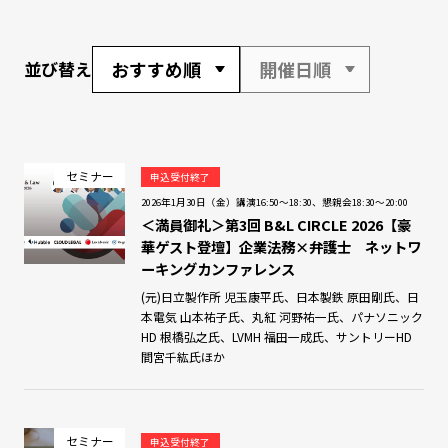
おすすめ順
開催日順
並び替え
セミナー
申込受付終了
2026年1月30日（金）講演16:50～18:30、懇親会18:30～20:00
＜満員御礼＞第3回 B&L CIRCLE 2026【豪
華ゲスト登壇】企業法務×弁護士 ネットワ
ーキングカンファレンス
(元)日立製作所 児玉康平氏、日本製鉄 原田剛氏、日
本電気 山本祐子氏、丸紅 河野祐一氏、パナソニック
HD 根橋弘之氏、LVMH 福田一成氏、サントリーHD
間宮千紘氏ほか
セミナー
申込受付終了