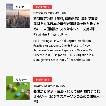
セミナー
申込受付終了
録画受講（2025年10月30日収録）
期間限定公開【無料/録画配信】海外で事業
展開をする日本企業が米国訴訟を勝ち抜くた
めに―米国訴訟リスク対応シリーズ第2弾
Paul Hastings LLP…
Paul Hastings LLP Global Dispute Resolution
Practice for Japanese Clients Presents: “How
Japanese Companies Expanding Overseas Can
Succeed in U.S. Litigation — U.S. Litigation Risk
Management Series Part 2” (Free Admission)
セミナー
申込受付終了
録画配信（2025年3月5日収録）
基礎から学ぶ下請法～90分で最新動向まで総
ざらい～【ビジネスパーソンのための法律入
門】