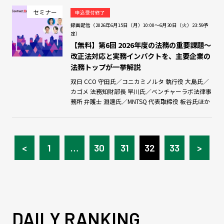
セミナー
申込受付終了
録画配信（2026年6月15日（月）10:00～6月30日（火）23:59予
定）
【無料】第6回 2026年度の法務の重要課題～
改正法対応と実務インパクトを、主要企業の
法務トップが一挙解説
双日 CCO 守田氏／コニカミノルタ 執行役 大島氏／
カゴメ 法務知財部長 早川氏／ベンチャーラボ法律事
務所 弁護士 淵邊氏／MNTSQ 代表取締役 板谷氏ほか
<
1
…
30
31
32
33
>
DAILY RANKING