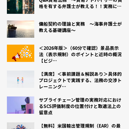
格を有する弁護士が教える！！実務に…
傭船契約の理論と実務 ～海事弁護士が
教える基礎講座～
＜2026年版＞（60分で確認）景品表示
法（表示規制）のポイントと近時の概況
【ビジ…
【満席】＜事前課題＆解説あり＞具体的
プロジェクトで実践する、法務の交渉ト
レーニング…
サプライチェーン管理の実務対応におけ
るSCS評価制度の位置付けと取適法上の
留意点
【無料】米国輸出管理規制（EAR）の最