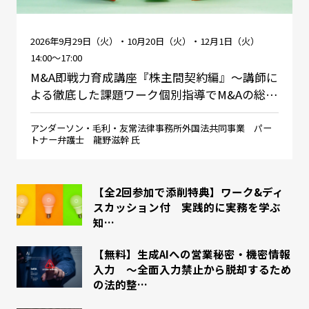
2026年9月29日（火）・10月20日（火）・12月1日（火）
14:00～17:00
M&A即戦力育成講座『株主間契約編』～講師に
よる徹底した課題ワーク個別指導でM&Aの総…
アンダーソン・毛利・友常法律事務所外国法共同事業 パー
トナー弁護士 龍野滋幹 氏
【全2回参加で添削特典】ワーク&ディ
スカッション付 実践的に実務を学ぶ
知…
【無料】生成AIへの営業秘密・機密情報
入力 ～全面入力禁止から脱却するため
の法的整…