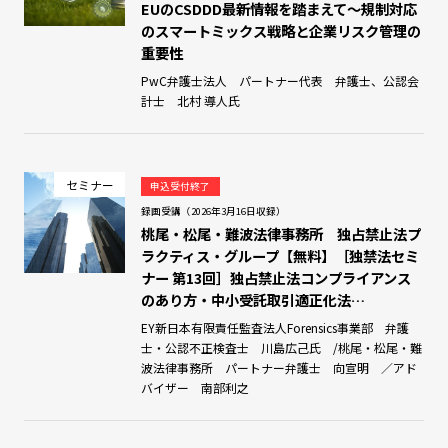
EUのCSDDD最新情報を踏まえて～規制対応
のスマートミックス戦略と企業リスク管理の
重要性
PwC弁護士法人 パートナー代表 弁護士、公認会
計士 北村 導人氏
セミナー
申込受付終了
録画受講（2026年3月16日収録）
桃尾・松尾・難波法律事務所 独占禁止法プ
ラクティス・グループ【無料】［独禁法セミ
ナー 第13回］独占禁止法コンプライアンス
のあり方・中小受託取引適正化法…
EY新日本有限責任監査法人Forensics事業部 弁護
士・公認不正検査士 川島広己氏 /桃尾・松尾・難
波法律事務所 パートナー弁護士 向宣明 ／アド
バイザー 南部利之