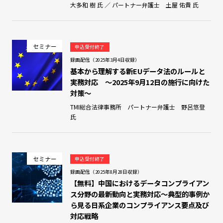
大多和 樹 氏 ／ パートナー弁護士 土屋 佑貴 氏
セミナー
申込受付終了
録画配信（2025年3月4日収録）
基本から理解する新EUデータ法のルールと
実務対応 ～2025年9月12日の施行に向けた
対策～
TMI総合法律事務所 パートナー弁護士 野呂悠登
氏
セミナー
申込受付終了
録画配信（2025年8月28日収録）
【無料】中国におけるデータコンプライアン
ス分野の最新動向と実務対応～典型的事例か
ら見る日系企業のコンプライアンス要点及び
対応戦略