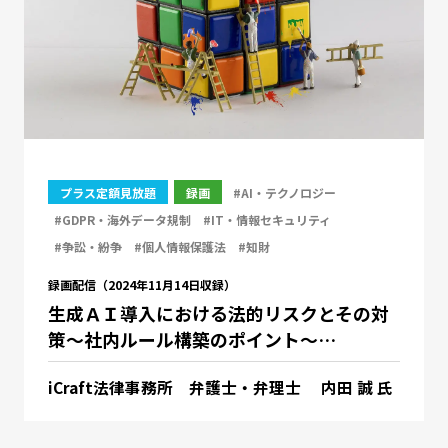
プラス定額見放題
録画
#AI・テクノロジー
#GDPR・海外データ規制
#IT・情報セキュリティ
#争訟・紛争
#個人情報保護法
#知財
録画配信（2024年11月14日収録）
生成ＡＩ導入における法的リスクとその対
策～社内ルール構築のポイント～…
iCraft法律事務所 弁護士・弁理士 内田 誠 氏