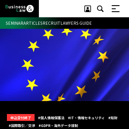
SEMINAR
ARTICLES
RECRUIT
LAWYERS GUIDE
セミナー ・ 記事
セミナー
記事
リクルート
申込受付終了
#個人情報保護法
#IT・情報セキュリティ
#知財
#国際取引／交渉
#GDPR・海外データ規制