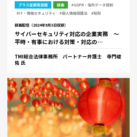
プラス定額見放題
録画
#GDPR・海外データ規制
#IT・情報セキュリティ
#個人情報保護法
#知財
録画配信（2024年9月3日収録）
サイバーセキュリティ対応の企業実務 ～
平時・有事における対策・対応の…
TMI総合法律事務所 パートナー弁護士 寺門峻
佑 氏