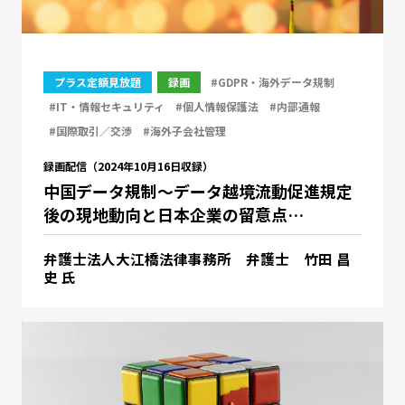
プラス定額見放題
録画
#GDPR・海外データ規制
#IT・情報セキュリティ
#個人情報保護法
#内部通報
#国際取引／交渉
#海外子会社管理
録画配信（2024年10月16日収録）
中国データ規制～データ越境流動促進規定
後の現地動向と日本企業の留意点…
弁護士法人大江橋法律事務所 弁護士 竹田 昌
史 氏