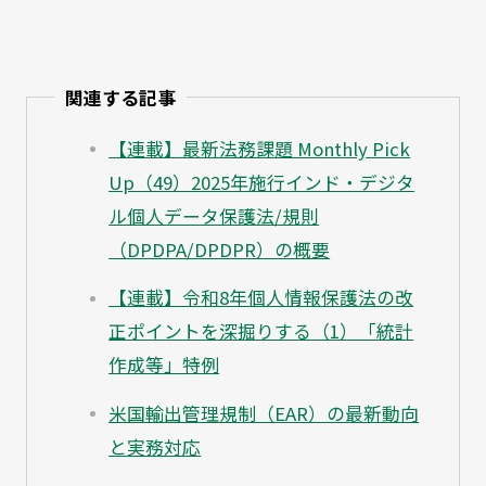
関連する記事
【連載】最新法務課題 Monthly Pick
Up（49）2025年施行インド・デジタ
ル個人データ保護法/規則
（DPDPA/DPDPR）の概要
【連載】令和8年個人情報保護法の改
正ポイントを深掘りする（1）「統計
作成等」特例
米国輸出管理規制（EAR）の最新動向
と実務対応