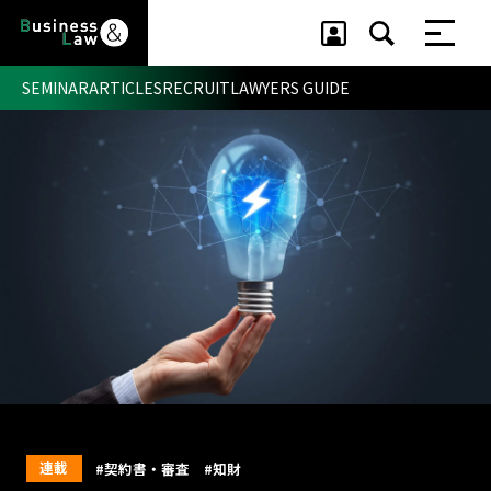
SEMINAR
ARTICLES
RECRUIT
LAWYERS GUIDE
セミナー ・ 記事
セミナー
記事
リクルート
連載
#契約書・審査
#知財