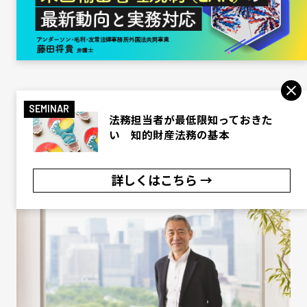
弁護士法人イノベンティアのプロフィールページは
こちら
Facebook
Twitter
Line
LinkedIn
Copy
共
SEMINAR
法務担当者が最低限知っておきた
Link
有
い 知的財産法務の基本
この記事を見た人はこれも見ています
詳しくはこちら →