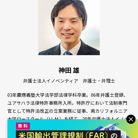
神田 雄
弁護士法人イノベンティア 弁護士・弁理士
03年慶應義塾大学法学部法律学科卒業。06年弁護士登録、
ユアサハラ法律特許事務所入所。特許庁において法制専門
官として特許法改正の立案業務に従事、南カリフォルニア
大学ロースクール（LL.M.）を経て、20年弁護士法人イノベ
ンティア東京事務所入所。22年よりパートナー。