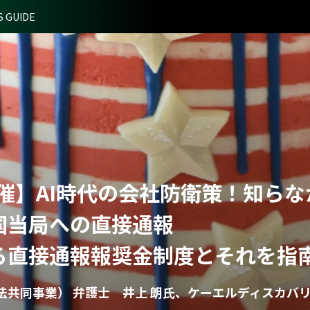
S GUIDE
ry 主催】AI時代の会社防衛策！知
国当局への直接通報
る直接通報報奨金制度とそれを指南
法共同事業） 弁護士 井上 朗氏、ケーエルディスカバ