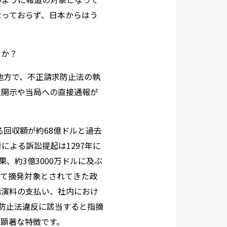
なっておらず、日本からはう
うか？
他方で、不正請求防止法の執
主開示や当局への直接通報が
る回収額が約
68
億ドルと過去
者による訴訟提起は
1297
年に
果、約
3
億
3000
万ドルに及ぶ
して摘発対象とされてきた政
講演料の支払い、社内におけ
防止法違反に該当すると指摘
も顕著な特徴です。