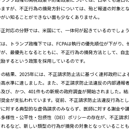
いますが、不正行為の摘発方針については、殆ど報道の対象と
かがい知ることができない面も少なくありません。
不正対応の分野では、米国にて、一体何が起きているのでしょ
実は、トランプ政権下では、
FCPA
は執行の優先順位が下がり、
行が、最優先となるとともに、不正行為の摘発方法として、自
奨励するという政策を採用しているのです。
その結果、
2025
年には、不正請求防止法に基づく連邦政府によ
最高水準に達しました。また、不正請求防止法違反の内部通報
も及び、かつ、
401
件もの新規の政府調査が開始されました。結
報奨金が支払われています。従前、不正請求防止法違反行為と
府に対する典型的な虚偽請求のみならず、医師に対する謝金や
る多様性・公平性・包摂性（
DEI
）ポリシーの存在が、不正請求
されるなど、新しい類型の行為が摘発の対象となっていること