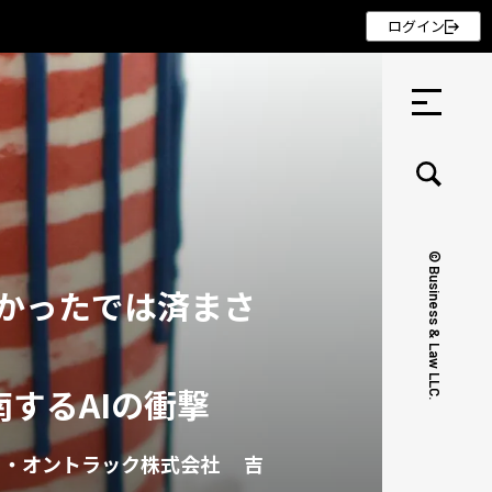
ログイン
© Business & Law LLC.
らなかったでは済まさ
セミナー ・ 記事
セミナー
するAIの衝撃
記事
リクルート
リ・オントラック株式会社 吉