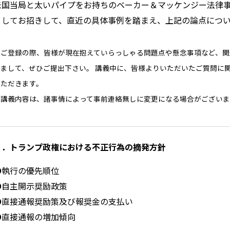
米国当局と太いパイプをお持ちのベーカー＆マッケンジー法律事
としてお招きして、直近の具体事例を踏まえ、上記の論点につ
※ご登録の際、皆様が現在抱えていらっしゃる問題点や懸念事項など、関
しまして、ぜひご提出下さい。 講義中に、皆様よりいただいたご質問に
いただきます。
※講義内容は、諸事情によって事前連絡無しに変更になる場合がございま
１．トランプ政権における不正行為の摘発方針
●執行の優先順位
●自主開示奨励政策
●直接通報奨励策及び報奨金の支払い
●直接通報の増加傾向