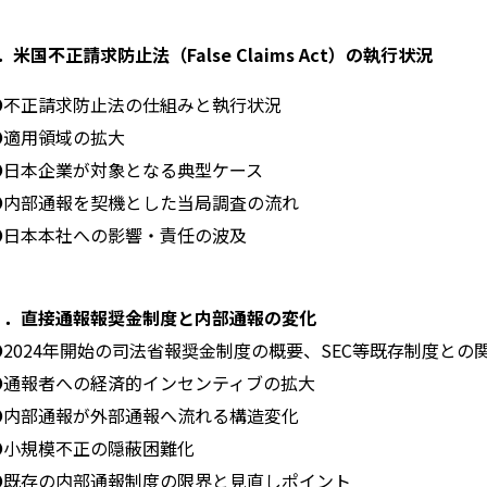
．米国不正請求防止法（
False Claims Act
）の執行状況
●不正請求防止法の仕組みと執行状況
●適用領域の拡大
●日本企業が対象となる典型ケース
●内部通報を契機とした当局調査の流れ
●日本本社への影響・責任の波及
３．直接通報報奨金制度と内部通報の変化
●2024年開始の司法省報奨金制度の概要、
SEC
等既存制度との
●通報者への経済的インセンティブの拡大
●内部通報が外部通報へ流れる構造変化
●小規模不正の隠蔽困難化
●既存の内部通報制度の限界と見直しポイント