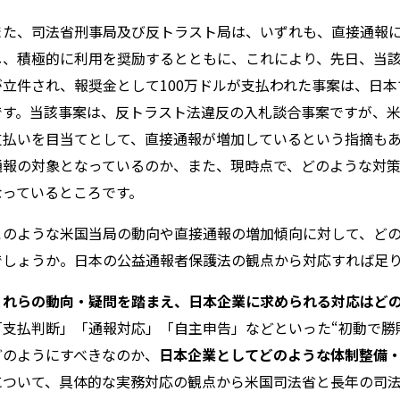
また、司法省刑事局及び反トラスト局は、いずれも、直接通報
し、積極的に利用を奨励するとともに、これにより、先日、当
が立件され、報奨金として
100
万ドルが支払われた事案は、日本
です。当該事案は、反トラスト法違反の入札談合事案ですが、
支払いを目当てとして、直接通報が増加しているという指摘も
通報の対象となっているのか、また、現時点で、どのような対
なっているところです。
このような米国当局の動向や直接通報の増加傾向に対して、ど
でしょうか。日本の公益通報者保護法の観点から対応すれば足
これらの動向・疑問を踏まえ、日本企業に求められる対応はど
「支払判断」「通報対応」「自主申告」などといった
“
初動で勝
どのようにすべきなのか、
日本企業としてどのような体制整備
について、具体的な実務対応の観点から米国司法省と長年の司