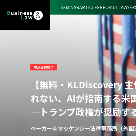
SEMINAR
ARTICLES
RECRUIT
LAWYER
申込受付終了
【無料・KLDiscove
れない、AIが指南する米
―トランプ政権が奨励す
ベーカー＆マッケンジー法律事務所（外国