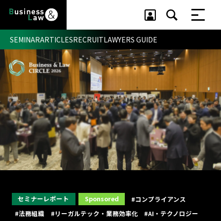
SEMINAR
ARTICLES
RECRUIT
LAWYERS GUIDE
セミナー ・ 記事
セミナー
記事
リクルート
セミナーレポート
Sponsored
#コンプライアンス
#法務組織
#リーガルテック・業務効率化
#AI・テクノロジー