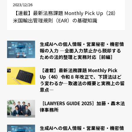
2023/12/26
【連載】最新法務課題 Monthly Pick Up（28）
米国輸出管理規則（EAR）の基礎知識
生成AIへの個人情報・営業秘密・機密情
報の入力 ―全面入力禁止から脱却する
ための法的整理と実務対応［前編］
【連載】最新法務課題 Monthly Pick
Up（46）令和８年改正で、下請法はど
う変わるか―取適法の概要と実務上の留
意点―
［LAWYERS GUIDE 2025］加藤・轟木法
律事務所
生成AIへの個人情報・営業秘密・機密情