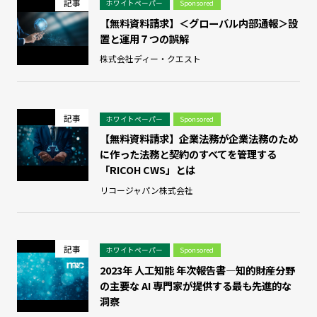
記事
ホワイトペーパー
Sponsored
【無料資料請求】＜グローバル内部通報＞設
置と運用７つの誤解
株式会社ディー・クエスト
記事
ホワイトペーパー
Sponsored
【無料資料請求】企業法務が企業法務のため
に作った法務と契約のすべてを管理する
「RICOH CWS」とは
リコージャパン株式会社
記事
ホワイトペーパー
Sponsored
2023年 人工知能 年次報告書—知的財産分野
の主要な AI 専門家が提供する最も先進的な
洞察