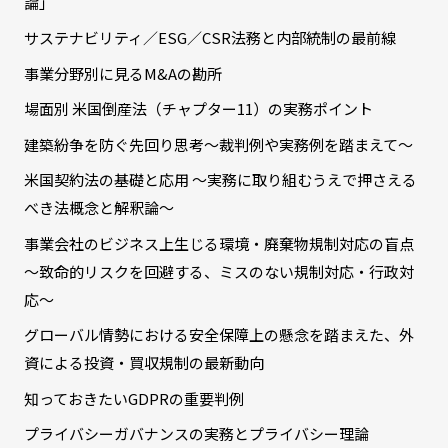
論」
サステナビリティ／ESG／CSR法務と内部統制の最前線
事業分野別に見るM&Aの勘所
場面別 米国倒産法（チャプター11）の実務ポイント
建築紛争を防ぐ先回り思考～裁判例や実務例を踏まえて～
米国契約法の基礎と応用 ～実務に取り組むうえで押さえる
べき法概念と解釈論～
事業会社のビジネス上生じる環境・廃棄物規制対応の盲点
～致命的リスクを回避する、ミスのない規制対応・行政対
応～
グローバル情勢における安全保障上の懸念を踏まえた、外
資による投資・買収規制の最新動向
知っておきたいGDPRの重要判例
プライバシーガバナンスの実務とプライバシー理論