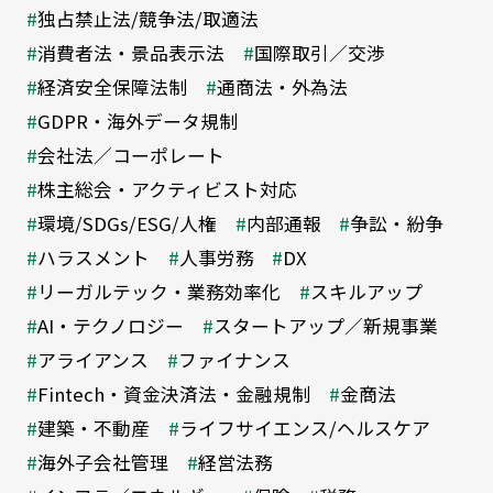
独占禁止法/競争法/取適法
消費者法・景品表示法
国際取引／交渉
経済安全保障法制
通商法・外為法
GDPR・海外データ規制
会社法／コーポレート
株主総会・アクティビスト対応
環境/SDGs/ESG/人権
内部通報
争訟・紛争
ハラスメント
人事労務
DX
リーガルテック・業務効率化
スキルアップ
AI・テクノロジー
スタートアップ／新規事業
アライアンス
ファイナンス
Fintech・資金決済法・金融規制
金商法
建築・不動産
ライフサイエンス/ヘルスケア
海外子会社管理
経営法務