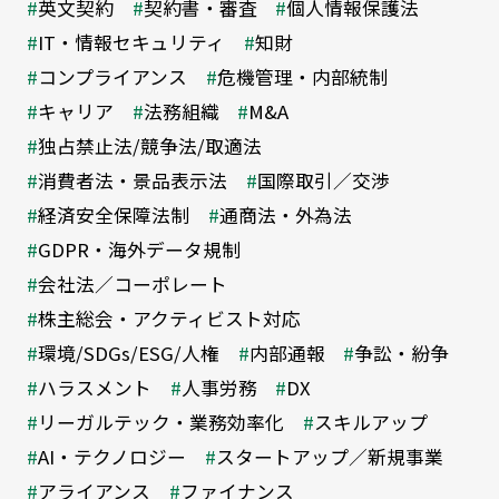
英文契約
契約書・審査
個人情報保護法
IT・情報セキュリティ
知財
コンプライアンス
危機管理・内部統制
キャリア
法務組織
M&A
独占禁止法/競争法/取適法
消費者法・景品表示法
国際取引／交渉
経済安全保障法制
通商法・外為法
GDPR・海外データ規制
会社法／コーポレート
株主総会・アクティビスト対応
環境/SDGs/ESG/人権
内部通報
争訟・紛争
ハラスメント
人事労務
DX
リーガルテック・業務効率化
スキルアップ
AI・テクノロジー
スタートアップ／新規事業
アライアンス
ファイナンス