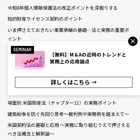
令和8年個人情報保護法の改正ポイントを深掘りする
知的財産ライセンス契約のポイント
いま押さえておきたい事業承継の基礎―法と実務の重要ポ
イント
契約質問BOX
SEMINAR
【無料】M＆Aの近時のトレンドと
法務キャリア形成から紐解く「新時代の法務パーソン進化
実務上の応用論点
論」
サステナビリティ／ESG／CSR法務と内部統制の最前線
詳しくはこちら →
事業分野別に見るM&Aの勘所
場面別 米国倒産法（チャプター11）の実務ポイント
建築紛争を防ぐ先回り思考～裁判例や実務例を踏まえて～
米国契約法の基礎と応用 ～実務に取り組むうえで押さえる
べき法概念と解釈論～