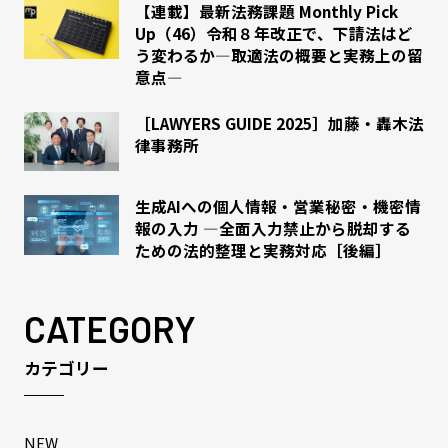
【連載】最新法務課題 Monthly Pick
Up（46）令和８年改正で、下請法はど
う変わるか―取適法の概要と実務上の留
意点―
［LAWYERS GUIDE 2025］加藤・轟木法
律事務所
生成AIへの個人情報・営業秘密・機密情
報の入力 ―全面入力禁止から脱却する
ための法的整理と実務対応［後編］
CATEGORY
カテゴリー
NEW