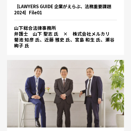
［LAWYERS GUIDE 企業がえらぶ、法務重要課題
2024］File01
山下総合法律事務所
弁護士 山下 聖志 氏 × 株式会社メルカリ
菊池 知彦 氏、近藤 雅史 氏、宮島 和生 氏、瀬谷
絢子 氏