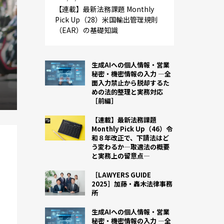
【連載】最新法務課題 Monthly
Pick Up（28）米国輸出管理規則
（EAR）の基礎知識
生成AIへの個人情報・営業
秘密・機密情報の入力 ―全
面入力禁止から脱却するた
めの法的整理と実務対応
［前編］
【連載】最新法務課題
Monthly Pick Up（46）令
和８年改正で、下請法はど
う変わるか―取適法の概要
と実務上の留意点―
［LAWYERS GUIDE
2025］加藤・轟木法律事務
所
生成AIへの個人情報・営業
秘密・機密情報の入力 ―全