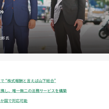
09
太郎 氏
で “株式報酬と言えば山下総合”
連携し、唯一無二の法務サービスを構築
0か国で対応可能