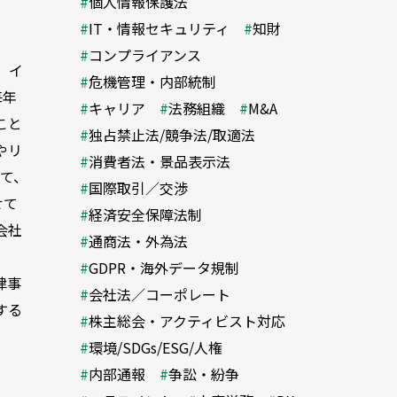
個人情報保護法
IT・情報セキュリティ
知財
コンプライアンス
、イ
危機管理・内部統制
毎年
キャリア
法務組織
M&A
こと
独占禁止法/競争法/取適法
やリ
消費者法・景品表示法
て、
国際取引／交渉
せて
経済安全保障法制
会社
通商法・外為法
GDPR・海外データ規制
律事
会社法／コーポレート
する
株主総会・アクティビスト対応
。
環境/SDGs/ESG/人権
内部通報
争訟・紛争