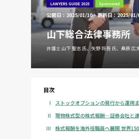
LAWYERS GUIDE 2025
Sponsored
公開日：2025/01/10
更新日：2025/01/
山下総合法律事務所
弁護士 山下 聖志 氏、矢野 将吾 氏、桑原 広
目次
ストックオプションの発行から運用ま
現物株式型の株式報酬―証券会社と
株式報酬を海外役職員へ展開 世界15