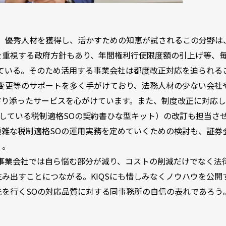
。優秀人材を獲得し、活かすための知恵が試されるこの分野は
を重視する政府方針もあり、年間権利行使限度額の引上げ等、
ている。そのため活用する事業会社は都度改正対応を迫られる
変更等のサポートを多く手がけており、法務人材の少ない会社
寄り添ったサービスを心がけています。また、制度改正に対応し
償公開している税制適格SOの契約書ひな型キット）の改訂も担当さ
雑な税制適格SOの運用実務を定めていくための検討も、証券
）。
、事業会社では自ら悩む部分が減り、コストの削減だけでなく法
み出すことにつながる。KIQSにも惜しみなくノウハウを公開
を行くSOの対応品質に対する同事務所の自信の表れであろう