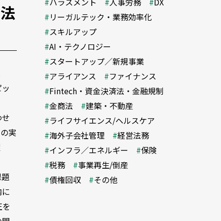
ハラスメント
人事労務
DX
の法
リーガルテック・業務効率化
スキルアップ
AI・テクノロジー
スタートアップ／新規事業
と
アライアンス
ファイナンス
ピッ
Fintech・資金決済法・金融規制
金商法
建築・不動産
わせ
ライフサイエンス/ヘルスケア
での実
海外子会社管理
経営法務
護
インフラ／エネルギー
保険
税務
事業再生/倒産
課題
債権回収
その他
内に
正を
の開