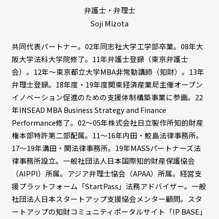
弁護士・弁理士
Soji Mizota
共同代表パートナー。02年同志社大学工学部卒業。08年大
阪大学法科大学院修了。11年弁護士登録（東京弁護士
会）。12年〜東京都立大学MBA非常勤講師（知財）。13年
弁理士登録。18年度・19年度関東経済産業局主催オープン
イノベーション促進のための支援体制構築事業に参画。22
年INSEAD MBA Business Strategy and Finance
Performance修了。02〜05年株式会社日立製作所知的財産
権本部特許第二部配属。11〜16年内田・鮫島法律事務所。
17〜19年溝田・関法律事務所。19年MASSパートナーズ法
律事務所設立。一般社団法人日本国際知的財産保護協会
（AIPPI）所属。アジア弁理士協会（APAA）所属。経営支
援プラットフォーム「StartPass」法務アドバイザー。一般
社団法人日本スタートアップ支援協会メンター顧問。スタ
ートアップの知財コミュニティポータルサイト「IP BASE」