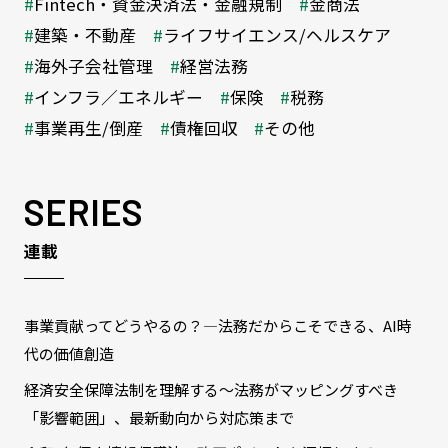
Fintech・資金決済法・金融規制
金商法
建築・不動産
ライフサイエンス/ヘルスケア
海外子会社管理
経営法務
インフラ／エネルギー
保険
税務
事業再生/倒産
債権回収
その他
SERIES
連載
事業貢献ってどうやるの？―法務だからこそできる、AI時
代の価値創造
経済安全保障法制を理解する～法務がマッピングすべき
「影響範囲」、最新動向から対応策まで