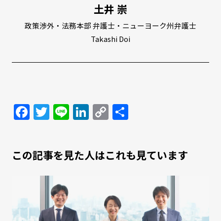
土井 崇
政策渉外・法務本部 弁護士・ニューヨーク州弁護士
Takashi Doi
Facebook
Twitter
Line
LinkedIn
Copy
共
Link
有
この記事を見た人はこれも見ています