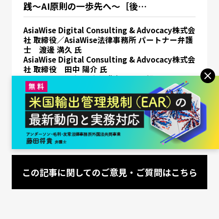
践～AI原則の一歩先へ～［後…
AsiaWise Digital Consulting & Advocacy株式会
社 取締役／AsiaWise法律事務所 パートナー弁護
士 渡邊 満久 氏
AsiaWise Digital Consulting & Advocacy株式会
社 取締役 田中 陽介 氏
AsiaWise法律事務所 弁護士 西尾 暢之 氏
この記事に関してのご意見・ご質問はこちら