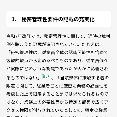
秘密管理性要件の記載の充実化
令和7年改訂では、秘密管理性に関して、近時の裁判
例を踏まえた記載が追記されている。たとえば、
「秘密管理性は、従業員全体の認識可能性も含めて
客観的観点から定めるべきものであり、従業員個々
が実際にどのような認識であったか否かに影響され
注5）
るものではない」
、「当該媒体に接触する者の
限定に関して、従業者ごとに厳密に業務の必要性を
考慮した上で限定することまでは求められるもので
はなく、業務上の必要性等から特定の部署で広くア
クセス権限が付与されていたとしても、特定の従業