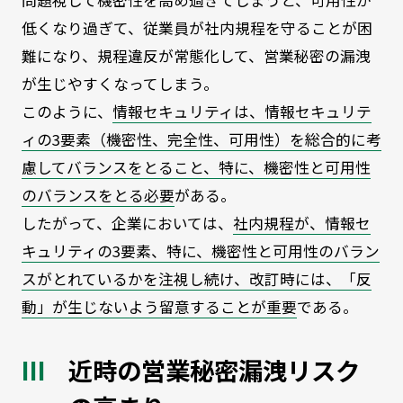
問題視して機密性を高め過ぎてしまうと、可用性が
低くなり過ぎて、従業員が社内規程を守ることが困
難になり、規程違反が常態化して、営業秘密の漏洩
が生じやすくなってしまう。
このように、
情報セキュリティは、情報セキュリテ
ィの3要素（機密性、完全性、可用性）を総合的に考
慮してバランスをとること、特に、機密性と可用性
のバランスをとる必要
がある。
したがって、企業においては、
社内規程が、情報セ
キュリティの3要素、特に、機密性と可用性のバラン
スがとれているかを注視し続け、改訂時には、「反
動」が生じないよう留意することが重要
である。
近時の営業秘密漏洩リスク