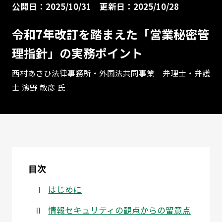
公開日：2025/10/31
更新日：2025/10/28
令和7年改訂を踏まえた「営業秘密管
理指針」の実務ポイント
西村あさひ法律事務所・外国法共同事業 弁理士・弁護
士 濱野 敏彦 氏
目次
はじめに
情報セキュリティの観点からの留意点