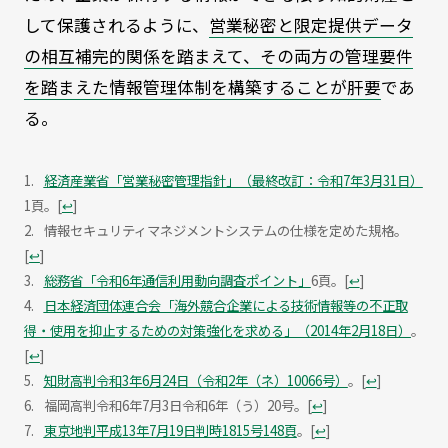
して保護されるように、
営業秘密と限定提供データ
の相互補完的関係を踏まえて、その両方の管理要件
を踏まえた情報管理体制を構築することが肝要
であ
る。
経済産業省「営業秘密管理指針」（最終改訂：令和7年3月31日）
1頁。
[
↩
]
情報セキュリティマネジメントシステムの仕様を定めた規格。
[
↩
]
総務省「令和6年通信利用動向調査ポイント」
6頁。
[
↩
]
日本経済団体連合会「海外競合企業による技術情報等の不正取
得・使用を抑止するための対策強化を求める」（2014年2月18日）
。
[
↩
]
知財高判令和3年6月24日（令和2年（ネ）10066号）
。
[
↩
]
福岡高判令和6年7月3日令和6年（う）20号。
[
↩
]
東京地判平成13年7月19日判時1815号148頁
。
[
↩
]