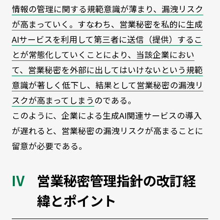
情報の管理に関する規範意識が薄まり、漏洩リスク
が高まっていく。すなわち、営業秘密を私的に生成
AIサービスを利用して第三者に送信（提供）するこ
とが常態化していくことにより、当該企業におい
て、営業秘密を外部に出してはいけないという規範
意識が著しく低下し、結果として営業秘密の漏洩リ
スクが高まってしまう
のである。
このように、企業による生成AI関連サービスの導入
が遅れると、営業秘密の漏洩リスクが高まることに
留意が必要である。
営業秘密管理指針の改訂経
緯とポイント