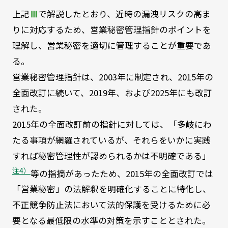
上記
Ⅲ
で解説したとおり、近時の漏洩リスクの高ま
りに対応するため、営業秘密管理指針のポイントを
理解し、営業秘密を適切に管理することが重要であ
る。
営業秘密管理指針は、2003年に制定され、2015年の
全面改訂に続いて、2019年、および2025年にも改訂
された。
2015年の全面改訂前の指針に対しては、「多岐にわ
たる事項が網羅されているが、それらをいかに実践
すれば秘密管理性が認められるかは不明確である」
注4）
等の指摘があったため、2015年の全面改訂では
「営業秘密」の法解釈を明確化することに特化し、
不正競争防止法において法的保護を受けるために必
要となる最低限の水準の対策を示すこととされた。