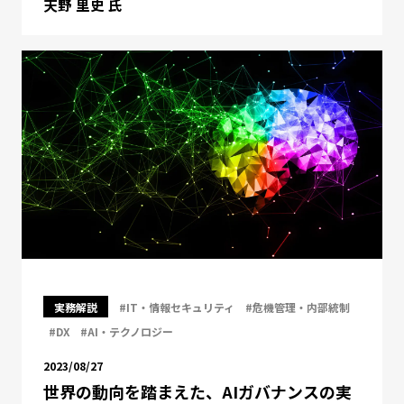
天野 里史 氏
実務解説
#IT・情報セキュリティ
#危機管理・内部統制
#DX
#AI・テクノロジー
2023/08/27
世界の動向を踏まえた、AIガバナンスの実