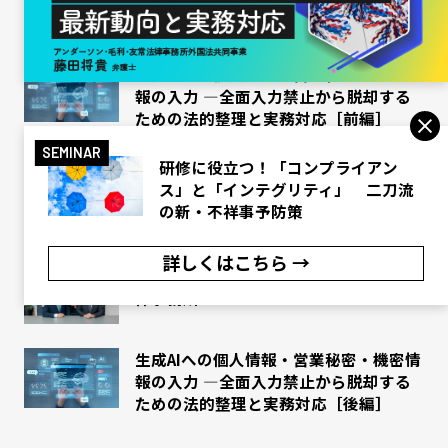
生成AIへの個人情報・営業秘密・機密情
報の入力 ―全面入力禁止から脱却する
ための法的整理と実務対応［前編］
SEMINAR
【連載】最新法務課題 Monthly Pick
研修に役立つ！「コンプライアン
Up（46）令和８年改正で、下請法はど
ス」と「インテグリティ」 二刀流
う変わるか―取適法の概要と実務上の留
の新・不祥事予防策
意点―
詳しくはこちら →
［LAWYERS GUIDE 2025］加藤・轟木法
律事務所
生成AIへの個人情報・営業秘密・機密情
報の入力 ―全面入力禁止から脱却する
ための法的整理と実務対応［後編］