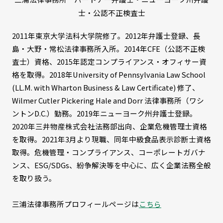
士・公認不正検査士
2011年東京大学法科大学院修了。2012年弁護士登録、長
島・大野・常松法律事務所入所。2014年CFE（公認不正検
査士）資格、2015年認定コンプライアンス・オフィサー資
格を取得。2018年University of Pennsylvania Law School
(LL.M. with Wharton Business & Law Certificate) 修了、
Wilmer Cutler Pickering Hale and Dorr 法律事務所（ワシ
ントンD.C.）勤務。2019年ニューヨーク州弁護士登録。
2020年三井物産株式会社法務部出向、企業危機管理士資格
を取得。2021年3月より現職、同年中級食品表示診断士資格
取得。危機管理・コンプライアンス、コーポレートガバナ
ンス、ESG/SDGs、紛争解決等を中心に、広く企業法務全般
を取り扱う。
三浦法律事務所プロフィールページは
こちら