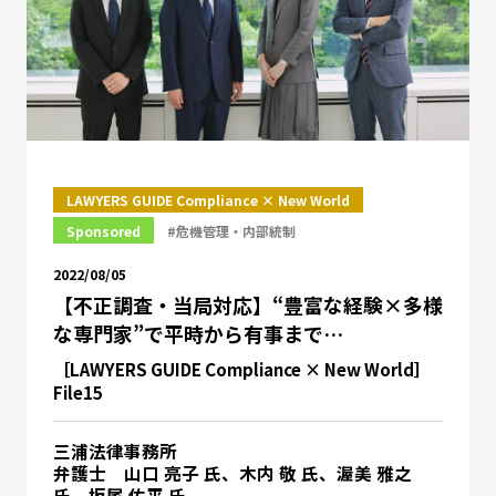
LAWYERS GUIDE Compliance × New World
Sponsored
#危機管理・内部統制
2022/08/05
【不正調査・当局対応】“豊富な経験×多様
な専門家”で平時から有事まで…
［LAWYERS GUIDE Compliance × New World］
File15
三浦法律事務所
弁護士 山口 亮子 氏、木内 敬 氏、渥美 雅之
氏、坂尾 佑平 氏