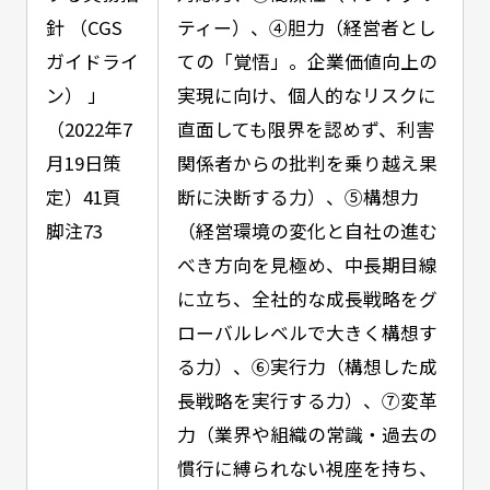
針 （CGS
ティー）、④胆力（経営者とし
ガイドライ
ての「覚悟」。企業価値向上の
ン） 」
実現に向け、個人的なリスクに
（2022年7
直面しても限界を認めず、利害
月19日策
関係者からの批判を乗り越え果
定）41頁
断に決断する力）、⑤構想力
脚注73
（経営環境の変化と自社の進む
べき方向を見極め、中長期目線
に立ち、全社的な成長戦略をグ
ローバルレベルで大きく構想す
る力）、⑥実行力（構想した成
長戦略を実行する力）、⑦変革
力（業界や組織の常識・過去の
慣行に縛られない視座を持ち、