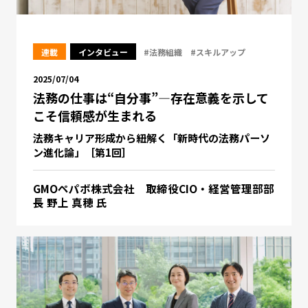
連載
インタビュー
#法務組織
#スキルアップ
2025/07/04
法務の仕事は“自分事”—存在意義を示して
こそ信頼感が生まれる
法務キャリア形成から紐解く「新時代の法務パーソ
ン進化論」［第1回］
GMOペパボ株式会社 取締役CIO・経営管理部部
長 野上 真穂 氏