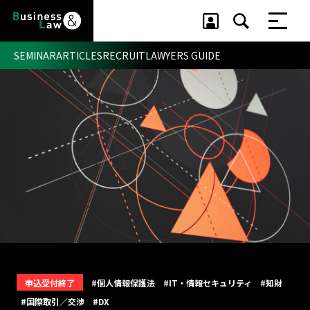
SEMINAR
ARTICLES
RECRUIT
LAWYERS GUIDE
セミナー ・ 記事
セミナー
記事
リクルート
申込受付終了
#個人情報保護法
#IT・情報セキュリティ
#知財
#国際取引／交渉
#DX