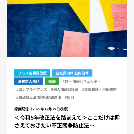
プラス定額見放題
全社員向け 社内研修
法務新人向け
録画
#IT・情報セキュリティ
#コンプライアンス
#個人情報保護法
#危機管理・内部統制
#独占禁止法/競争法/取適法
#知財
録画配信（2023年12月15日収録）
＜令和5年改正法を踏まえて＞ここだけは押
さえておきたい不正競争防止法…