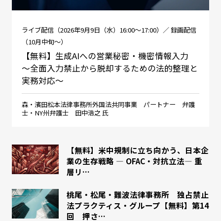
ライブ配信（2026年9月9日（水）16:00～17:00）／ 録画配信
（10月中旬～）
【無料】生成AIへの営業秘密・機密情報入力
～全面入力禁止から脱却するための法的整理と
実務対応～
森・濱田松本法律事務所外国法共同事業 パートナー 弁護
士・NY州弁護士 田中浩之 氏
【無料】米中規制に立ち向かう、日本企
業の生存戦略 ― OFAC・対抗立法― 重
層リ…
桃尾・松尾・難波法律事務所 独占禁止
法プラクティス・グループ【無料】第14
回 押さ…