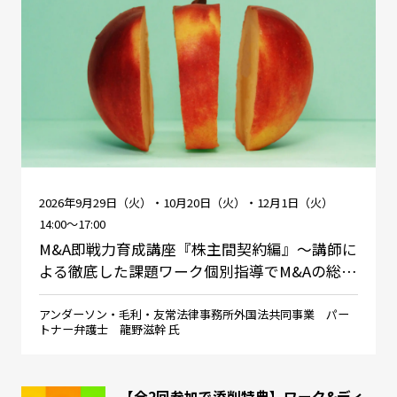
2026年9月29日（火）・10月20日（火）・12月1日（火）
14:00～17:00
M&A即戦力育成講座『株主間契約編』～講師に
よる徹底した課題ワーク個別指導でM&Aの総…
アンダーソン・毛利・友常法律事務所外国法共同事業 パー
トナー弁護士 龍野滋幹 氏
【全2回参加で添削特典】ワーク&ディ