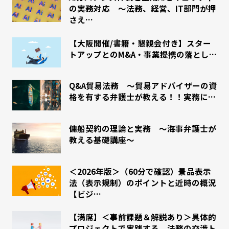
の実務対応 〜法務、経営、IT部門が押
さえ…
【大阪開催/書籍・懇親会付き】スター
トアップとのM&A・事業提携の落とし…
Q&A貿易法務 ～貿易アドバイザーの資
格を有する弁護士が教える！！実務に…
傭船契約の理論と実務 ～海事弁護士が
教える基礎講座～
＜2026年版＞（60分で確認）景品表示
法（表示規制）のポイントと近時の概況
【ビジ…
【満席】＜事前課題＆解説あり＞具体的
プロジェクトで実践する、法務の交渉ト