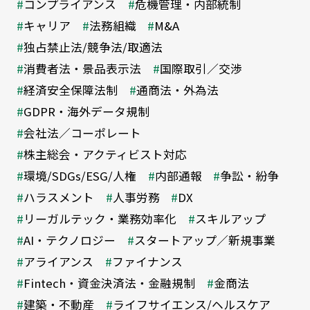
コンプライアンス
危機管理・内部統制
キャリア
法務組織
M&A
独占禁止法/競争法/取適法
消費者法・景品表示法
国際取引／交渉
経済安全保障法制
通商法・外為法
GDPR・海外データ規制
会社法／コーポレート
株主総会・アクティビスト対応
環境/SDGs/ESG/人権
内部通報
争訟・紛争
ハラスメント
人事労務
DX
リーガルテック・業務効率化
スキルアップ
AI・テクノロジー
スタートアップ／新規事業
アライアンス
ファイナンス
Fintech・資金決済法・金融規制
金商法
建築・不動産
ライフサイエンス/ヘルスケア