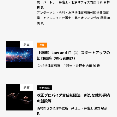
業 パートナー弁護士・北京オフィス首席代表 若林
耕 氏
アンダーソン・毛利・友常法律事務所外国法共同事
業 アソシエイト弁護士・北京オフィス代表 尾関 麻
帆 氏
記事
連載
【連載】Law and IT（1）スタートアップの
知財戦略（初⼼者向け）
iCraft法律事務所 弁護士・弁理士 内田 誠 氏
記事
実務解説
改正プロバイダ責任制限法―新たな裁判手続
の創設等―
西村あさひ法律事務所 弁理士・弁護士 濱野 敏彦
氏