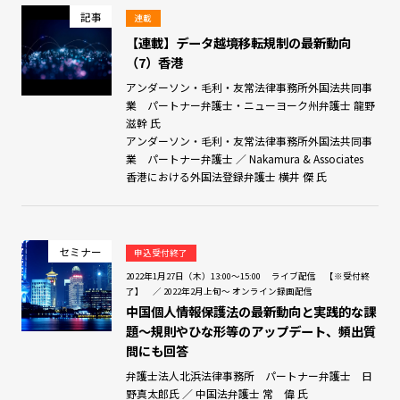
記事
連載
【連載】データ越境移転規制の最新動向
（7）香港
アンダーソン・毛利・友常法律事務所外国法共同事
業 パートナー弁護士・ニューヨーク州弁護士 龍野
滋幹 氏
アンダーソン・毛利・友常法律事務所外国法共同事
業 パートナー弁護士 ／ Nakamura & Associates
香港における外国法登録弁護士 横井 傑 氏
セミナー
申込受付終了
2022年1月27日（木）13:00～15:00 ライブ配信 【※受付終
了】 ／ 2022年2月上旬～ オンライン録画配信
中国個人情報保護法の最新動向と実践的な課
題～規則やひな形等のアップデート、頻出質
問にも回答
弁護士法人北浜法律事務所 パートナー弁護士 日
野真太郎氏 ／ 中国法弁護士 常 偉 氏