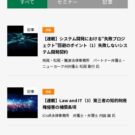
すべて
セミナー
記事
記事
連載
【連載】システム開発における“失敗プロジ
ェクト”回避のポイント（1）失敗しないシス
テム開発契約
桃尾・松尾・難波法律事務所 パートナー弁護士・
ニューヨーク州弁護士 松尾 剛行 氏
記事
連載
【連載】Law and IT（3）第三者の知的財産
権侵害の補償条項
iCraft法律事務所 弁護士・弁理士 内田 誠 氏