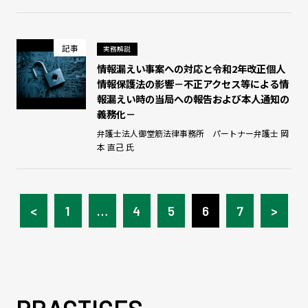
記事
実務解説
情報漏えい事案への対応と令和2年改正個人
情報保護法の影響－不正アクセス等による情
報漏えい時の当局への報告および本人通知の
義務化－
弁護士法人御堂筋法律事務所 パートナー弁護士 岡
本 直己 氏
<
1
…
4
5
6
7
>