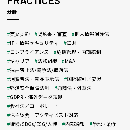
PRACTICES
分野
英文契約
契約書・審査
個人情報保護法
IT・情報セキュリティ
知財
コンプライアンス
危機管理・内部統制
キャリア
法務組織
M&A
独占禁止法/競争法/取適法
消費者法・景品表示法
国際取引／交渉
経済安全保障法制
通商法・外為法
GDPR・海外データ規制
会社法／コーポレート
株主総会・アクティビスト対応
環境/SDGs/ESG/人権
内部通報
争訟・紛争