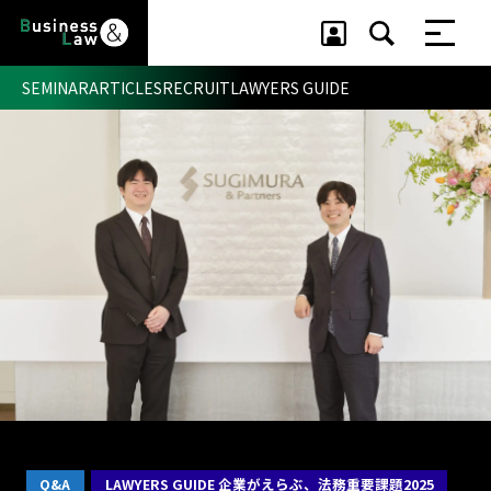
SEMINAR
ARTICLES
RECRUIT
LAWYERS GUIDE
セミナー ・ 記事
セミナー
記事
リクルート
Q&A
LAWYERS GUIDE 企業がえらぶ、法務重要課題2025