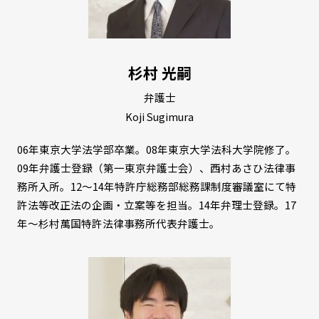
杉村 光嗣
弁護士
Koji Sugimura
06年東京大学法学部卒業。08年東京大学法科大学院修了。
09年弁護士登録（第一東京弁護士会）、西村あさひ法律事
務所入所。12～14年特許庁総務部総務課制度審議室にて特
許法等改正法の企画・立案等を担当。14年弁理士登録。17
年～杉村萬国特許法律事務所代表弁護士。