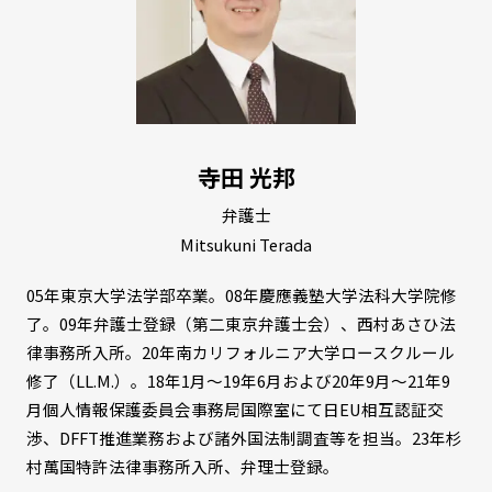
寺田 光邦
弁護士
Mitsukuni Terada
05年東京大学法学部卒業。08年慶應義塾大学法科大学院修
了。09年弁護士登録（第二東京弁護士会）、西村あさひ法
律事務所入所。20年南カリフォルニア大学ロースクルール
修了（LL.M.）。18年1月～19年6月および20年9月～21年9
月個人情報保護委員会事務局国際室にて日EU相互認証交
渉、DFFT推進業務および諸外国法制調査等を担当。23年杉
村萬国特許法律事務所入所、弁理士登録。