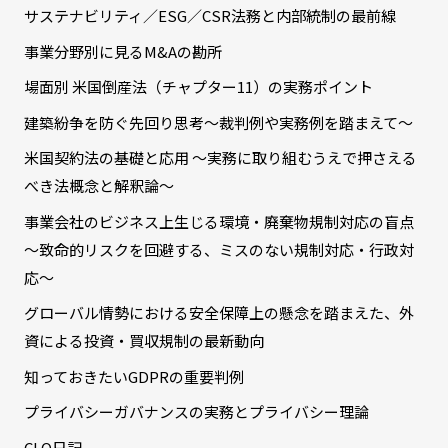
サステナビリティ／ESG／CSR法務と内部統制の最前線
事業分野別に見るM&Aの勘所
場面別 米国倒産法（チャプター11）の実務ポイント
建築紛争を防ぐ先回り思考～裁判例や実務例を踏まえて～
米国契約法の基礎と応用 ～実務に取り組むうえで押さえる
べき法概念と解釈論～
事業会社のビジネス上生じる環境・廃棄物規制対応の盲点
～致命的リスクを回避する、ミスのない規制対応・行政対
応～
グローバル情勢における安全保障上の懸念を踏まえた、外
資による投資・買収規制の最新動向
知っておきたいGDPRの重要判例
プライバシーガバナンスの実務とプライバシー理論
CLO日記