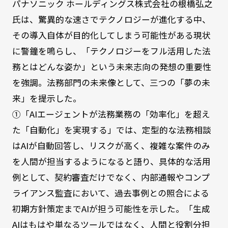
パナソニック ホールディングス株式会社の根橋弘之
氏は、驚異的な速さでテクノロジーが進化する中、
その導入自体が目的化してしまう可能性がある現状
に警鐘を鳴らし、「テクノロジーをフル活用した法
務とはどんな姿か」という未来志向の発想の重要性
を強調。法務部門の未来像として、三つの「夢の未
来」を提示した。
①「AIエージェントが法務業務の「効率化」を超え
た「自動化」を実現する」では、定型的な法務相談
はAIが自動回答し、リスクが高く、複雑な案件のみ
を人間が担当するようになると語り、具体的な活用
例として、契約審査だけでなく、内部通報やコンプ
ライアンス監査において、過去事例との照合による
初期方針策定までAIが担う可能性を示した。「生成
AIはもはや単なるツールではなく、人間と役割分担