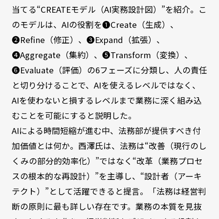
当てる“CREATEモデル（AI実務設計図）”を紹介。こ
のモデルは、AIの役割を❶Create（生成）、
❷Refine（修正）、➌Expand（拡張）、
❹Aggregate（集約）、❺Transform（変換）、
❻Evaluate（評価）の6フェーズに分類し、人の責任
と切り分けることで、AIを使えるレベルではなく、
AIを使わないと損するレベルまで業務に深く組み込
むことを可能にすると説明した。
AIによる時間短縮が進む中、法務部が提供すべき付
加価値とは何か。西澤氏は、法務は“改善（現行のし
くみの部分的効率化）”ではなく“改革（業務プロセ
スの根本的な再設計）”を主導し、“設計者（アーキ
テクト）”として活躍できると提言。「法務は経営判
断の原則に最も詳しい存在です。業務の本質を見抜