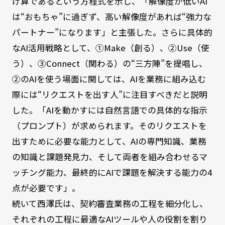
け算であるという方程式を示し、「解像度が低いAI
は“おもちゃ”に過ぎず、高い解像度があれば“強力な
パートナー”になります」と主張した。さらに具体的
なAI活用戦略として、①Make（創る）、②Use（使
う）、③Connect（関わる）の“三方陣”を提唱し、
②のAIを使う場面に関しては、AIを業務に組み込む
際には“リクエストを出す人”に注目すべきだと説明
した。「AIを動かすには自然言語での具体的な指示
（プロンプト）が求められます。そのリクエストを
出すために必要な能力として、AIの専門知識、業務
の知識と課題発見力、そして両者を組み合わせるマ
ッチング能力、最終的にAIで課題を解決する能力の4
点が必要です」。
続いて西澤氏は、契約審査業務の工程を細分化し、
それぞれの工程に最適なAIツールや人の役割を割り