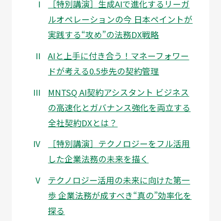
［特別講演］生成AIで進化するリーガ
ルオペレーションの今
日本ペイントが
実践する“攻め”の法務DX戦略
AIと上手に付き合う！マネーフォワー
ドが考える0.5歩先の契約管理
MNTSQ AI契約アシスタント ビジネス
の高速化とガバナンス強化を両立する
全社契約DXとは？
［特別講演］テクノロジーをフル活用
した企業法務の未来を描く
テクノロジー活用の未来に向けた第一
歩 企業法務が成すべき“真の”効率化を
探る