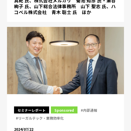
真紀 氏、株式会社メルカリ 菊池 知彦 氏・瀬谷
絢子 氏、山下総合法律事務所 山下 聖志 氏、ハ
コベル株式会社 青木 聡士 氏 ほか
セミナーレポート
Sponsored
#内部通報
#リーガルテック・業務効率化
2024/07/22