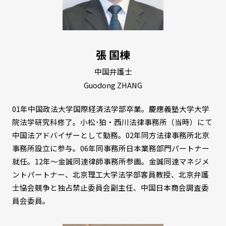
張 国棟
中国弁護士
Guodong ZHANG
01年中国政法大学国際経済法学部卒業。慶應義塾大学大学
院法学研究科修了。小松･狛・西川法律事務所（当時）にて
中国法アドバイザーとして勤務。02年同方法律事務所北京
事務所設立に参与。06年同事務所日本業務部門パートナー
就任。12年～金誠同達律師事務所参画。金誠同達マネジメ
ントパートナー、北京理工大学法学部客員教授、北京弁護
士協会競争と独占禁止委員会副主任、中国日本商会調査委
員会委員。