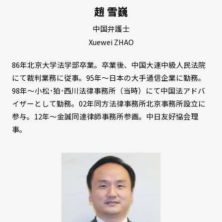
趙 雪巍
中国弁護士
Xuewei ZHAO
86年北京大学法学部卒業。卒業後、中国大連中級人民法院
にて裁判業務に従事。95年～日本の大手通信企業に勤務。
98年～小松･狛･西川法律事務所（当時）にて中国法アドバ
イザーとして勤務。02年同方法律事務所北京事務所設立に
参与。12年～金誠同達律師事務所参画。中日友好協会理
事。