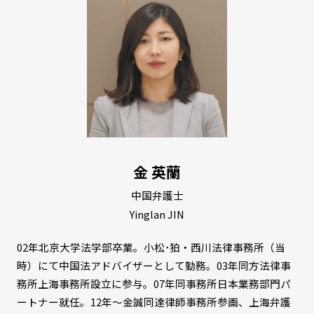
金 英蘭
中国弁護士
Yinglan JIN
02年北京大学法学部卒業。小松･狛・西川法律事務所（当
時）にて中国法アドバイザーとして勤務。03年同方法律事
務所上海事務所設立に参与。07年同事務所日本業務部門パ
ートナー就任。12年～金誠同達律師事務所参画、上海弁護