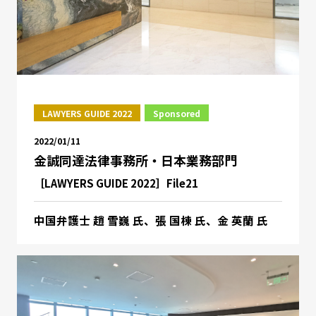
LAWYERS GUIDE 2022
Sponsored
2022/01/11
金誠同達法律事務所・日本業務部門
［LAWYERS GUIDE 2022］File21
中国弁護士 趙 雪巍 氏、張 国棟 氏、金 英蘭 氏