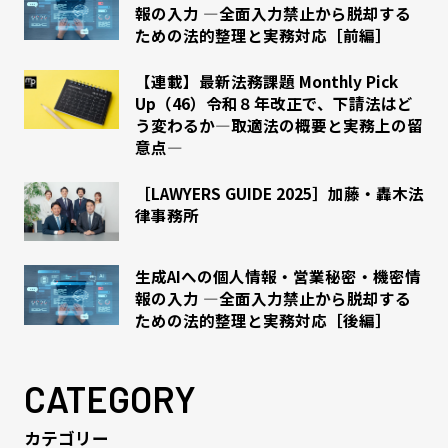
報の入力 ―全面入力禁止から脱却する
ための法的整理と実務対応［前編］
【連載】最新法務課題 Monthly Pick
Up（46）令和８年改正で、下請法はど
う変わるか―取適法の概要と実務上の留
意点―
［LAWYERS GUIDE 2025］加藤・轟木法
律事務所
生成AIへの個人情報・営業秘密・機密情
報の入力 ―全面入力禁止から脱却する
ための法的整理と実務対応［後編］
CATEGORY
カテゴリー