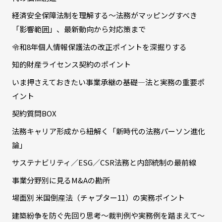
経済安全保障法制を理解する～法務がマッピングすべき
「影響範囲」、最新動向から対応策まで
令和8年個人情報保護法の改正ポイントを深掘りする
知的財産ライセンス契約のポイント
いま押さえておきたい事業承継の基礎―法と実務の重要ポ
イント
契約質問BOX
法務キャリア形成から紐解く「新時代の法務パーソン進化
論」
サステナビリティ／ESG／CSR法務と内部統制の最前線
事業分野別に見るM&Aの勘所
場面別 米国倒産法（チャプター11）の実務ポイント
建築紛争を防ぐ先回り思考～裁判例や実務例を踏まえて～