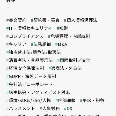
分野
英文契約
契約書・審査
個人情報保護法
IT・情報セキュリティ
知財
コンプライアンス
危機管理・内部統制
キャリア
法務組織
M&A
独占禁止法/競争法/取適法
消費者法・景品表示法
国際取引／交渉
経済安全保障法制
通商法・外為法
GDPR・海外データ規制
会社法／コーポレート
株主総会・アクティビスト対応
環境/SDGs/ESG/人権
内部通報
争訟・紛争
ハラスメント
人事労務
DX